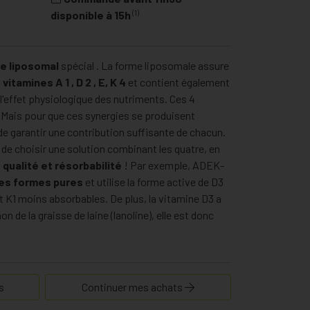
(1)
disponible à 15h
e liposomal
spécial . La forme liposomale assure
 vitamines A
1
, D
2
, E, K
4
et contient également
l'effet physiologique des nutriments. Ces 4
 Mais pour que ces synergies se produisent
de garantir une contribution suffisante de chacun.
t de choisir une solution combinant les quatre, en
 qualité et résorbabilité
! Par exemple, ADEK-
es formes pures
et utilise la forme active de D3
t K1 moins absorbables. De plus, la vitamine D3 a
non de la graisse de laine (lanoline), elle est donc
s
Continuer mes achats