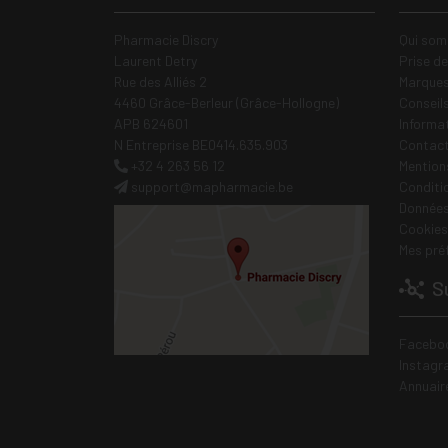
Pharmacie Discry
Qui som
Laurent Detry
Prise d
Rue des Alliés 2
Marques
4460 Grâce-Berleur (Grâce-Hollogne)
Conseil
APB 624601
Informa
N Entreprise BE0414.635.903
Contac
+32 4 263 56 12
Mentions
support
@
mapharmacie.be
Conditi
Données
Cookies
Mes pré
Su
Facebo
Instagr
Annuair