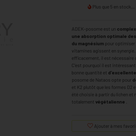
Plus que 5 en stock...
ADEK-posome est un
complex
une absorption optimale des
du magnésium
pour optimiser 
vitamines agissent en synergie.
efficacement, il est nécessaire 
C'est pourquoi il est intéressan
bonne quantité et
d'excellente
posome de Nataos opte pour
d
et K2 plutôt que les formes D2 e
été choisie à partir du lichen et 
totalement
végétalienne
.
Ajouter à mes favori