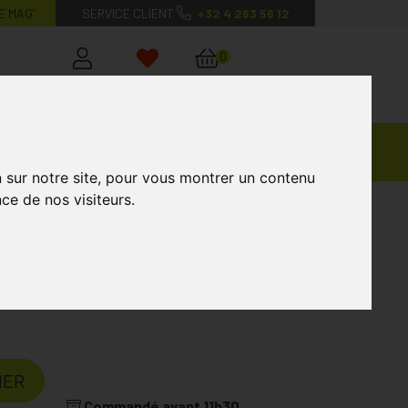
E MAG’
SERVICE CLIENT
+32 4 263 56 12
0
Mon
Mes
Mon
compte
favoris
panier
Ventes
andagisterie
Vétérinaire
Marques
Privées
n sur notre site, pour vous montrer un contenu
ce de nos visiteurs.
IER
Commandé avant 11h30