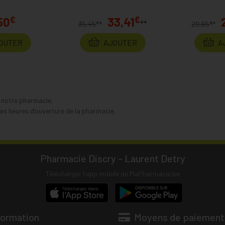
€
€
50
33,41
**
€
€
35,45
*
29,65
*
OUTER
AJOUTER
A
s notre pharmacie.
s heures d’ouverture de la pharmacie.
Pharmacie Discry - Laurent Detry
Télécharger l’app mobile de MaPharmacie.be
formation
Moyens de paiement