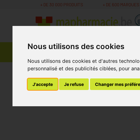
+ DE 30 000 PRODUITS
+ DE 600 MARQUES
Nous utilisons des cookies
Parapharmacie -
Promos
Médicaments
Cosmétiques
Nous utilisons des cookies et d'autres technolo
personnalisé et des publicités ciblées, pour ana
MaPharmacie.be
Nutrition - Vitamines
Nutr
J'accepte
Je refuse
Changer mes préfér
Adek-posome V-gél