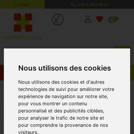
LE MAG’
+32 4 263 56 12
MaPharmacie.be ma santé, mes conse
0
Nous utilisons des cookies
Promos
Produits
Nous utilisons des cookies et d'autres
Akileine Gel Fraicheur Vive
technologies de suivi pour améliorer votre
expérience de navigation sur notre site,
125ml
pour vous montrer un contenu
AKILEINE
personnalisé et des publicités ciblées,
pour analyser le trafic de notre site et
pour comprendre la provenance de nos
visiteurs.