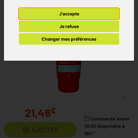
J'accepte
Je refuse
Changer mes préférences
€
21,46
Commandé avant
11h30 disponible à
AJOUTER
(1)
15h