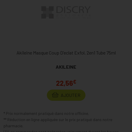
Akileine Masque Coup D'eclat Exfol. 2en1 Tube 75ml
AKILEINE
€
22,56
AJOUTER
* Prix normalement pratiqué dans notre officine.
** Réduction en ligne appliquée sur le prix pratiqué dans notre
pharmacie.
(1) Les commandes sont préparées uniquement durant les heures