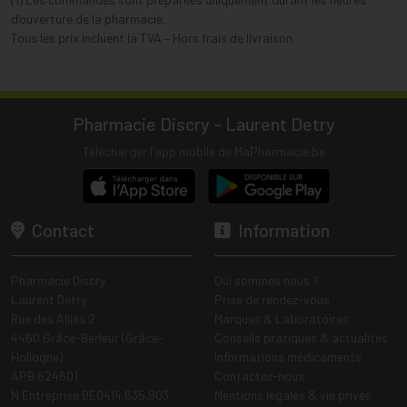
d’ouverture de la pharmacie.
Tous les prix incluent la TVA – Hors frais de livraison.
Pharmacie Discry - Laurent Detry
Télécharger l’app mobile de MaPharmacie.be
Contact
Information
Pharmacie Discry
Qui sommes nous ?
Laurent Detry
Prise de rendez-vous
Rue des Alliés 2
Marques & Laboratoires
4460 Grâce-Berleur (Grâce-
Conseils pratiques & actualités
Hollogne)
Informations médicaments
APB 624601
Contactez-nous
N Entreprise BE0414.635.903
Mentions légales & vie privée