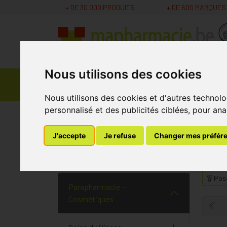
+ DE 30 000 PRODUITS
+ DE 600 MARQUES
Nous utilisons des cookies
Parapharmacie -
Promos
Médicaments
Cosmétiques
Nous utilisons des cookies et d'autres technolo
personnalisé et des publicités ciblées, pour ana
MaPharmacie.be
Parapharmacie - Cosmétique
J'accepte
Je refuse
Changer mes préfér
Pieds Fatigués
Pose
Parapharmacie -
Cosmétiques