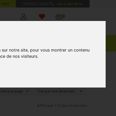
E MAG’
SERVICE CLIENT
+32 4 263 56 12
0
Mon
Mes
Mon
compte
favoris
panier
Ventes
andagisterie
Vétérinaire
Marques
Privées
n sur notre site, pour vous montrer un contenu
ce de nos visiteurs.
Affichage 1-12 des 43 articles