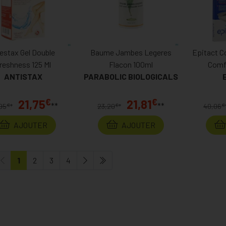
lestax Gel Double
Baume Jambes Legeres
Epitact C
reshness 125 Ml
Flacon 100ml
Comf
ANTISTAX
PARABOLIC BIOLOGICALS
€
€
21,75
21,81
**
**
€
€
€
95
*
23,20
*
40,06
AJOUTER
AJOUTER
1
2
3
4