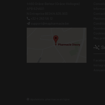
4460 Grâce-Berleur (Grâce-Hollogne)
Conseil
APB 624601
Informa
N Entreprise BE0414.635.903
Contac
+32 4 263 56 12
Mentions
support
@
mapharmacie.be
Conditi
Données
Cookies
Mes pré
Su
Facebo
Instagr
Annuair
Apotekisto, pharmacie en ligne