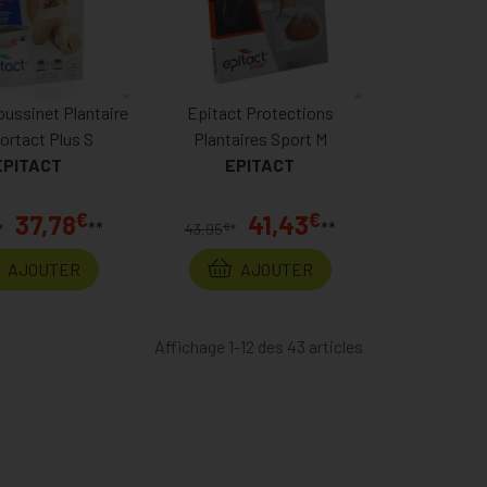
oussinet Plantaire
Epitact Protections
ortact Plus S
Plantaires Sport M
EPITACT
EPITACT
€
€
37,78
41,43
**
**
€
*
43,95
*
AJOUTER
AJOUTER
Affichage 1-12 des 43 articles