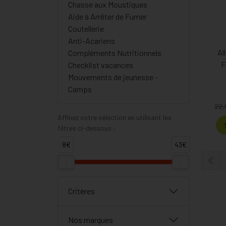
Chasse aux Moustiques
Aide à Arrêter de Fumer
Coutellerie
Anti-Acariens
Al
Compléments Nutritionnels
F
Checklist vacances
Mouvements de jeunesse -
Camps
22,
Affinez votre sélection en utilisant les
filtres ci-dessous :
8€
43€
Critères
Nos marques