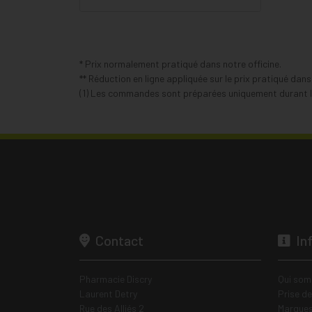
* Prix normalement pratiqué dans notre officine.
** Réduction en ligne appliquée sur le prix pratiqué dan
(1) Les commandes sont préparées uniquement durant le
Contact
In
Pharmacie Discry
Qui som
Laurent Detry
Prise d
Rue des Alliés 2
Marques