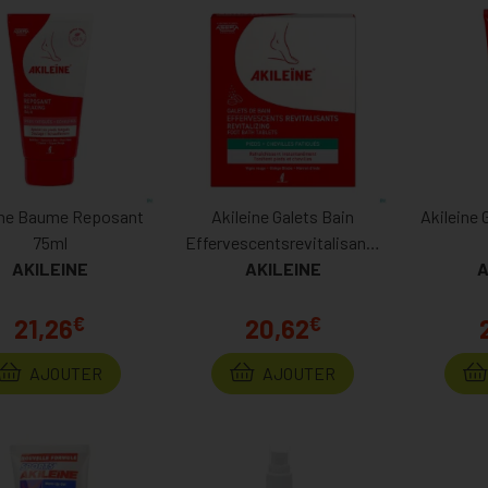
ine Baume Reposant
Akileine Galets Bain
Akileine 
75ml
Effervescentsrevitalisants
AKILEINE
AKILEINE
6x20g
A
€
€
21,26
20,62
AJOUTER
AJOUTER