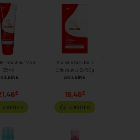
Gel Fraicheur Vive
Akileine Sels Bain
125ml
Delassants 2x150g
KILEINE
AKILEINE
€
€
21,46
18,46
AJOUTER
AJOUTER