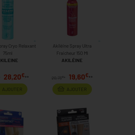
pray Cryo Relaxant
Akiléine Spray Ultra
75ml
Fraicheur 150 Ml
KILEINE
AKILÉINE
€
€
28,20
19,60
**
**
€
*
20,73
*
AJOUTER
AJOUTER