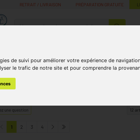
RETRAIT / LIVRAISON
PRÉPARATION GRATUITE
L
MaPharmacie.be ma santé, mes conseils, mes prix
Nutrition -
Soins Bébé et
Médecines
Minceur
B
Vitamines
Grossesse
naturelles
gies de suivi pour améliorer votre expérience de navigatio
lyser le trafic de notre site et pour comprendre la provenan
s
Soins des Pieds
Pieds Fatigués
ences
z une question
1
2
3
4