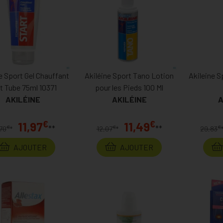
e Sport Gel Chauffant
Akiléine Sport Tano Lotion
Akileine S
t Tube 75ml 10371
pour les Pieds 100 Ml
AKILÉINE
AKILÉINE
A
€
€
11,97
11,49
**
**
€
€
€
,70
*
12,07
*
29,83
AJOUTER
AJOUTER