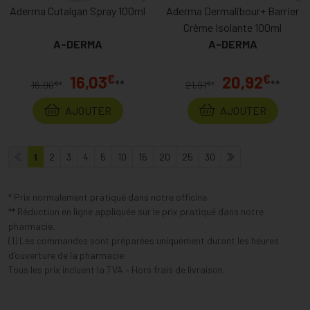
Aderma Cutalgan Spray 100ml
Aderma Dermalibour+ Barrier
Crème Isolante 100ml
A-DERMA
A-DERMA
€
€
16,03
20,92
**
**
€
€
16,90
*
21,91
*
AJOUTER
AJOUTER
1
2
3
4
5
10
15
20
25
30
* Prix normalement pratiqué dans notre officine.
** Réduction en ligne appliquée sur le prix pratiqué dans notre
pharmacie.
(1) Les commandes sont préparées uniquement durant les heures
d’ouverture de la pharmacie.
Tous les prix incluent la TVA – Hors frais de livraison.