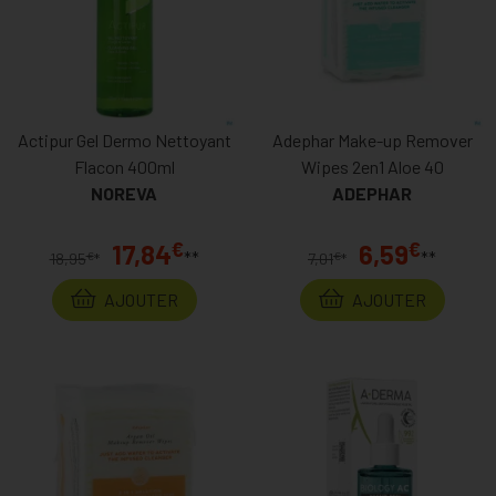
Actipur Gel Dermo Nettoyant
Adephar Make-up Remover
Flacon 400ml
Wipes 2en1 Aloe 40
NOREVA
ADEPHAR
€
€
17,84
6,59
**
**
€
€
18,95
*
7,01
*
AJOUTER
AJOUTER