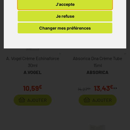
J'accepte
Je refuse
Changer mes préférences
A. Vogel Crème Echinaforce
Absorica Dna Crème Tube
30ml
15ml
A.VOGEL
ABSORICA
€
€
10,59
13,43
**
€
14,27
*
AJOUTER
AJOUTER