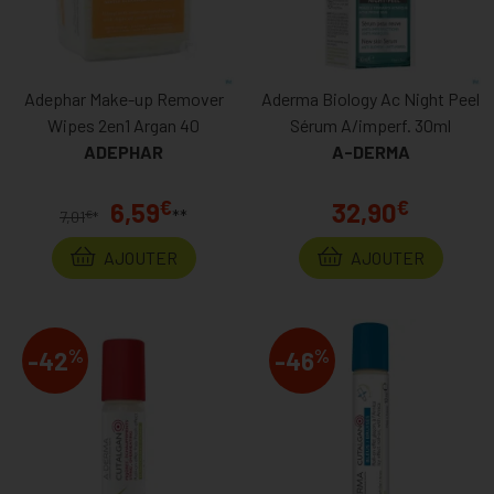
Adephar Make-up Remover
Aderma Biology Ac Night Peel
Wipes 2en1 Argan 40
Sérum A/imperf. 30ml
ADEPHAR
A-DERMA
€
€
6,59
32,90
**
€
7,01
*
AJOUTER
AJOUTER
%
%
-42
-46