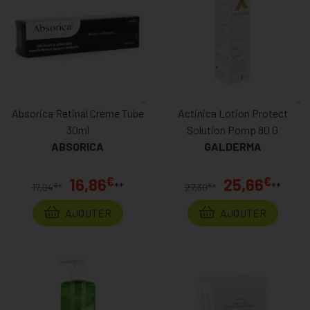
Absorica Retinal Crème Tube
Actinica Lotion Protect
30ml
Solution Pomp 80 G
ABSORICA
GALDERMA
€
€
16,86
25,66
**
**
€
€
17,94
*
27,30
*
AJOUTER
AJOUTER