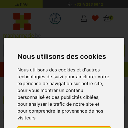
LE MAG’
+32 4 263 56 12
MaPharmacie.be ma santé, mes conse
0
Nous utilisons des cookies
Promos
Produits
Nous utilisons des cookies et d'autres
technologies de suivi pour améliorer votre
expérience de navigation sur notre site,
Soins du Visage
pour vous montrer un contenu
personnalisé et des publicités ciblées,
Menu/Filtres
pour analyser le trafic de notre site et
pour comprendre la provenance de nos
1
2
3
4
5
10
15
20
25
30
visiteurs.