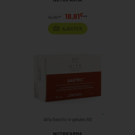
€
18,81
**
€
19,95
*
AJOUTER
Alfa Gastric V-gélules 60
NUTRIFARMA