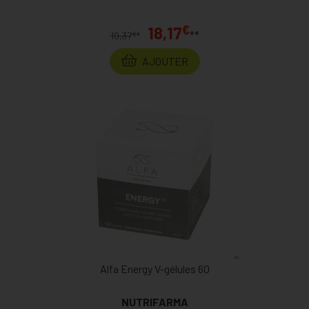
€
18,17
**
€
19,37
*
AJOUTER
Alfa Energy V-gélules 60
NUTRIFARMA