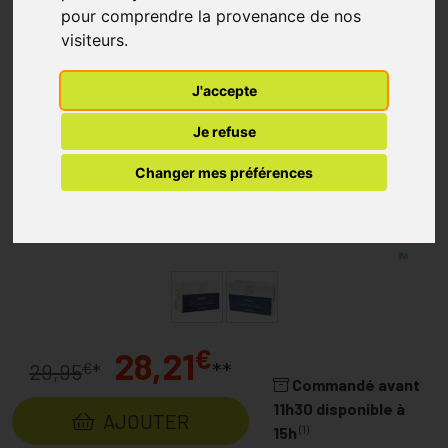
pour comprendre la provenance de nos
visiteurs.
J'accepte
Je refuse
Changer mes préférences
€
28,21
**
€
29,95
*
Commandé avant
11h30 disponible à
AJOUTER
(1)
15h