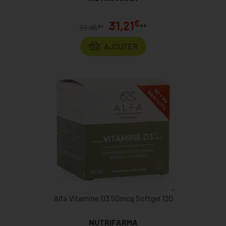
€
31,21
**
€
32,95
*
AJOUTER
Alfa Vitamine D3 50mcg Softgel 120
NUTRIFARMA