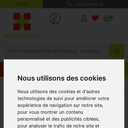
LE MAG’
+32 4 263 56 12
MaPharmacie.be ma santé, mes conse
0
Promos
Produits
Nous utilisons des cookies
Alfa Digest V-gélules 60
NUTRIFARMA
Nous utilisons des cookies et d'autres
technologies de suivi pour améliorer votre
expérience de navigation sur notre site,
pour vous montrer un contenu
personnalisé et des publicités ciblées,
pour analyser le trafic de notre site et