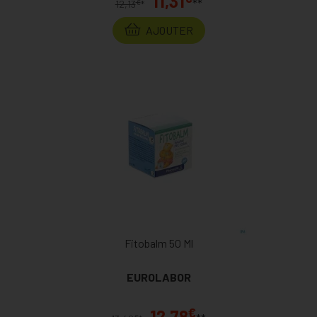
11,31
**
€
12,13
*
AJOUTER
Fitobalm 50 Ml
EUROLABOR
€
12,78
€