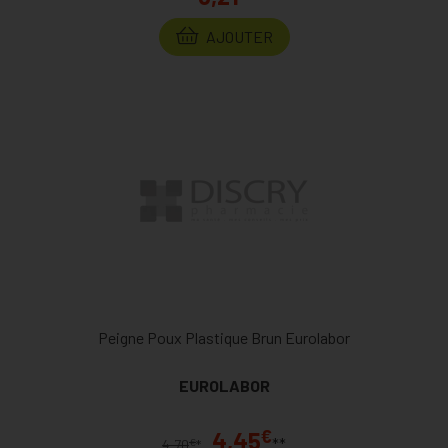
AJOUTER
Peigne Poux Plastique Brun Eurolabor
EUROLABOR
€
4,45
**
€
4,70
*