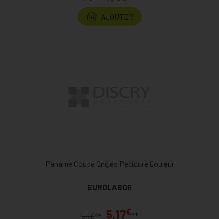
AJOUTER
Paname Coupe Ongles Pedicure Couleur
EUROLABOR
€
5,17
**
€
5,50
*