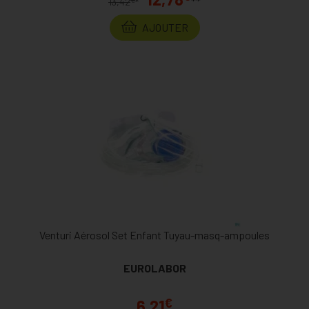
**
13,42
*
AJOUTER
Venturi Aérosol Set Enfant Tuyau-masq-ampoules
EUROLABOR
€
6,21