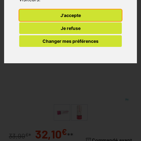
J'accepte
Je refuse
Changer mes préférences
€
32,10
**
€
33,90
*
Commandé avant