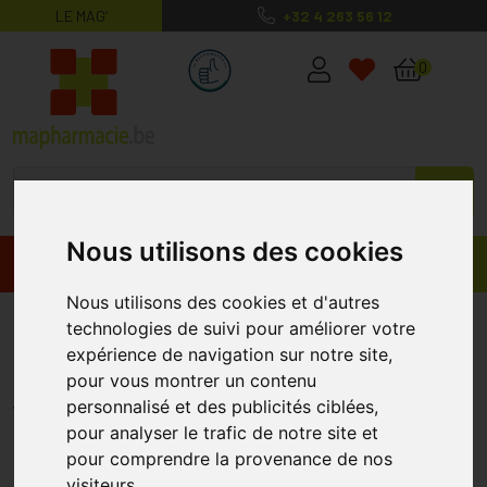
LE MAG’
+32 4 263 56 12
MaPharmacie.be ma santé, mes conse
0
Nous utilisons des cookies
Promos
Produits
Nous utilisons des cookies et d'autres
Arubix S Crème Anti-roug P S 30
technologies de suivi pour améliorer votre
expérience de navigation sur notre site,
30 Ml
pour vous montrer un contenu
EUROLABOR
personnalisé et des publicités ciblées,
pour analyser le trafic de notre site et
pour comprendre la provenance de nos
visiteurs.