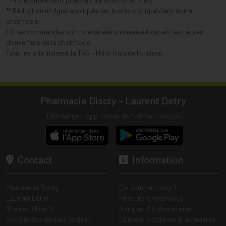
** Réduction en ligne appliquée sur le prix pratiqué dans notre
pharmacie.
(1) Les commandes sont préparées uniquement durant les heures
d’ouverture de la pharmacie.
Tous les prix incluent la TVA – Hors frais de livraison.
Pharmacie Discry - Laurent Detry
Télécharger l’app mobile de MaPharmacie.be
Contact
Information
Pharmacie Discry
Qui sommes nous ?
Laurent Detry
Prise de rendez-vous
Rue des Alliés 2
Marques & Laboratoires
4460 Grâce-Berleur (Grâce-
Conseils pratiques & actualités