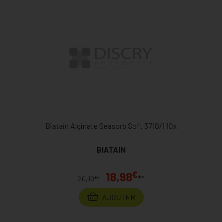
Biatain Alginate Seasorb Soft 3710/1 10x
BIATAIN
€
18,98
**
€
20,19
*
AJOUTER