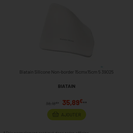
Biatain Silicone Non-border 15cmx15cm 5 39025
BIATAIN
€
35,89
**
€
38,18
*
AJOUTER
* Prix normalement pratiqué dans notre officine.