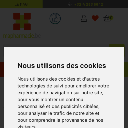
LE MAG’
+32 4 263 56 12
MaPharmacie.be ma santé, mes conse
0
Nous utilisons des cookies
Promos
Produits
Nous utilisons des cookies et d'autres
Biatain 33410 10x10 Non Adhes
technologies de suivi pour améliorer votre
expérience de navigation sur notre site,
10 Pièce
pour vous montrer un contenu
BIATAIN
personnalisé et des publicités ciblées,
pour analyser le trafic de notre site et
pour comprendre la provenance de nos
visiteurs.