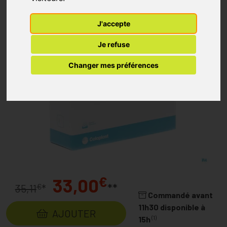
J'accepte
Je refuse
Changer mes préférences
€
33,00
**
€
35,11
*
Commandé avant
11h30 disponible à
AJOUTER
(1)
15h