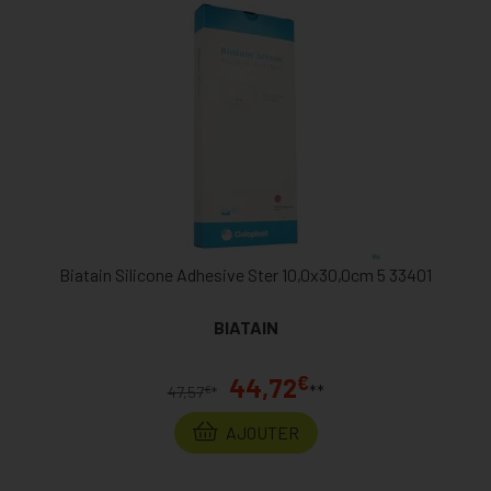
Biatain Silicone Adhesive Ster 10,0x30,0cm 5 33401
BIATAIN
€
44,72
**
€
47,57
*
AJOUTER