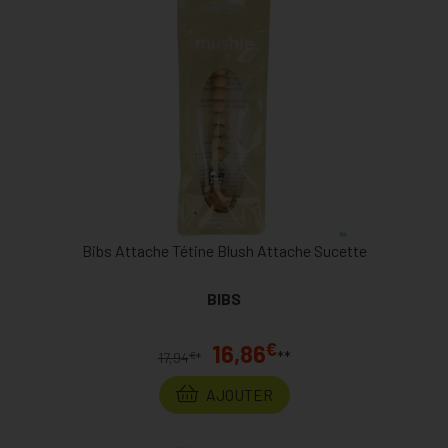
Bibs Attache Tétine Blush Attache Sucette
BIBS
€
16,86
**
€
17,94
*
AJOUTER