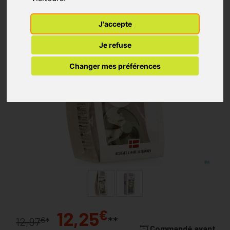
J'accepte
Je refuse
Changer mes préférences
€
12,25
**
€
12,97
*
Commandé avant