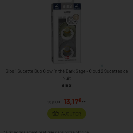
Bibs 1 Sucette Duo Glow in thé Dark Sage - Cloud 2 Sucettes de
Nuit
BIBS
€
13,17
**
€
13,95
*
AJOUTER
* Prix normalement pratiqué dans notre officine.