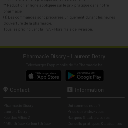
** Réduction en ligne appliquée sur le prix pratiqué dans notre
pharmacie.
(1) Les commandes sont préparées uniquement durant les heures
d’ouverture de la pharmacie.
Tous les prix incluent la TVA – Hors frais de livraison.
Pharmacie Discry - Laurent Detry
Télécharger l’app mobile de MaPharmacie.be
Contact
Information
Pharmacie Discry
Qui sommes nous ?
Laurent Detry
Prise de rendez-vous
Rue des Alliés 2
Marques & Laboratoires
4460 Grâce-Berleur (Grâce-
Conseils pratiques & actualités