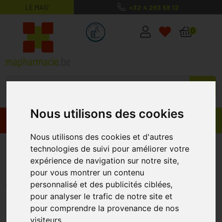
LE MAG’
+32 4 263 56 12
MaPharmacie.be ma santé, mes conse
0
Nous utilisons des cookies
Promos
Produits
Nous utilisons des cookies et d'autres
Bibs 3 Sucette Duo Sage Ivory 2
technologies de suivi pour améliorer votre
expérience de navigation sur notre site,
Sucettes
pour vous montrer un contenu
BIBS
personnalisé et des publicités ciblées,
pour analyser le trafic de notre site et
pour comprendre la provenance de nos
visiteurs.