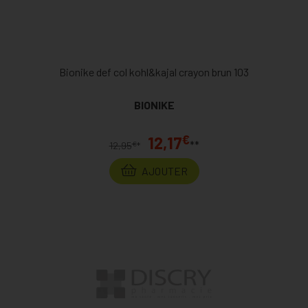
Bionike def col kohl&kajal crayon brun 103
BIONIKE
€
12,17
**
€
12,95
*
AJOUTER