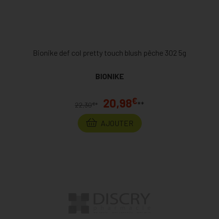
Bionike def col pretty touch blush pêche 302 5g
BIONIKE
€
20,98
**
€
22,30
*
AJOUTER