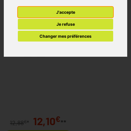
J'accepte
Je refuse
Changer mes préférences
€
12,10
**
€
12,88
*