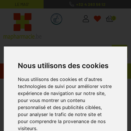
LE MAG’
+32 4 263 56 12
MaPharmacie.be ma santé, mes conse
0
Nous utilisons des cookies
Promos
Produits
Nous utilisons des cookies et d'autres
Bionike def col kohl&kajal 109
technologies de suivi pour améliorer votre
expérience de navigation sur notre site,
violet
pour vous montrer un contenu
BIONIKE
personnalisé et des publicités ciblées,
pour analyser le trafic de notre site et
pour comprendre la provenance de nos
visiteurs.