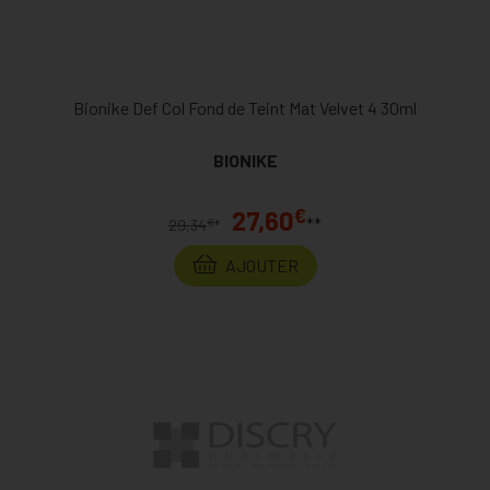
Bionike Def Col Fond de Teint Mat Velvet 4 30ml
BIONIKE
€
27,60
**
€
29,34
*
AJOUTER