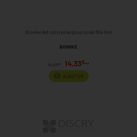
Bionike def col crystal gloss corail 304 6ml
BIONIKE
€
14,33
**
€
15,23
*
AJOUTER