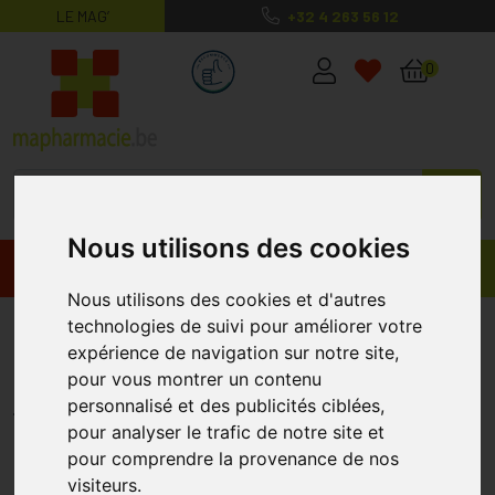
LE MAG’
+32 4 263 56 12
MaPharmacie.be ma santé, mes conse
0
Nous utilisons des cookies
Promos
Produits
Nous utilisons des cookies et d'autres
Bionike def col soft touch
technologies de suivi pour améliorer votre
expérience de navigation sur notre site,
poudre compact 102 8g
pour vous montrer un contenu
BIONIKE
personnalisé et des publicités ciblées,
pour analyser le trafic de notre site et
pour comprendre la provenance de nos
visiteurs.