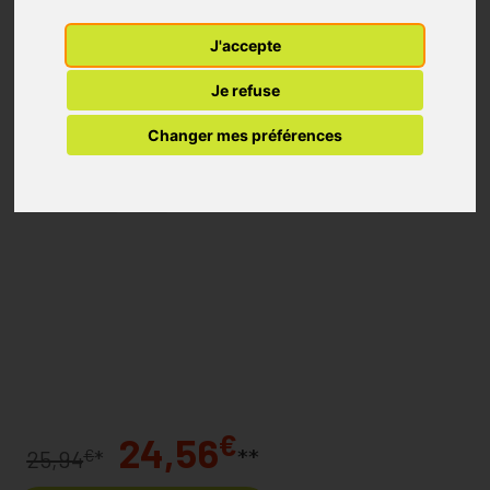
J'accepte
Je refuse
Changer mes préférences
€
24,56
**
€
25,94
*