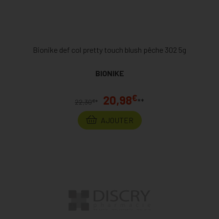
Bionike def col pretty touch blush pêche 302 5g
BIONIKE
€
20,98
**
€
22,30
*
AJOUTER