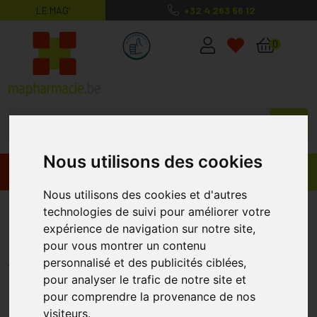
LE MAG’
+32 4 263 56 12
MaPharmacie.be ma santé, mes conse
0
Nous utilisons des cookies
Promos
Produits
Nous utilisons des cookies et d'autres
Care Plus Mosquito Net Headnet
technologies de suivi pour améliorer votre
expérience de navigation sur notre site,
Classic
pour vous montrer un contenu
CARE PLUS
personnalisé et des publicités ciblées,
pour analyser le trafic de notre site et
pour comprendre la provenance de nos
visiteurs.