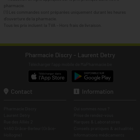
pharmacie.
(1) Les commandes sont préparées uniquement durant les heures
d’ouverture de la pharmacie.
Tous les prix incluent la TVA – Hors frais de livraison.
Pharmacie Discry - Laurent Detry
Télécharger l’app mobile de MaPharmacie.be
Contact
Information
Pharmacie Discry
Qui sommes nous ?
Laurent Detry
Prise de rendez-vous
Rue des Alliés 2
Marques & Laboratoires
4460 Grâce-Berleur (Grâce-
Conseils pratiques & actualités
Hollogne)
Informations médicaments