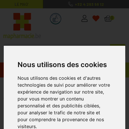
LE MAG’
+32 4 263 56 12
MaPharmacie.be ma santé, mes conse
0
Nous utilisons des cookies
Promos
Produits
Nous utilisons des cookies et d'autres
Care Plus Tick-out Pince Tique
technologies de suivi pour améliorer votre
expérience de navigation sur notre site,
CARE PLUS
pour vous montrer un contenu
personnalisé et des publicités ciblées,
pour analyser le trafic de notre site et
pour comprendre la provenance de nos
visiteurs.