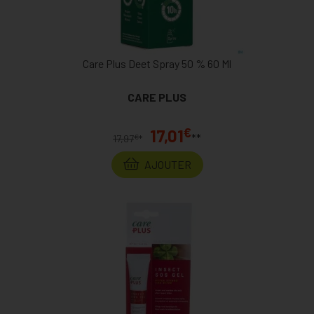
Care Plus Deet Spray 50 % 60 Ml
CARE PLUS
€
17,01
**
€
17,97
*
AJOUTER