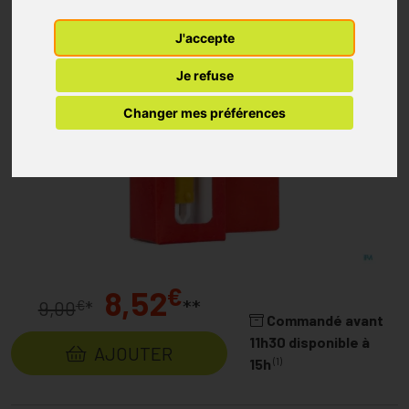
J'accepte
Je refuse
Changer mes préférences
€
8,52
**
€
9,00
*
Commandé avant
11h30 disponible à
AJOUTER
(1)
15h