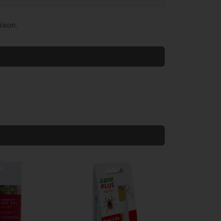
aison.