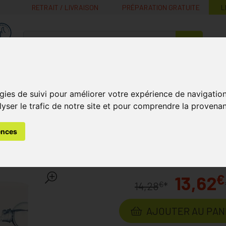
RETRAIT / LIVRAISON
PRÉPARATION GRATUITE
L
MaPharmacie.be ma santé, mes conseils, mes prix
Nutrition -
Soins Bébé et
Médecines
Minceur
B
Vitamines
Grossesse
naturelles
gies de suivi pour améliorer votre expérience de navigatio
lyser le trafic de notre site et pour comprendre la provenan
léments Alimentaires
Troubles Intestinaux
Care Plus Ors 
ences
egranate Orange Sachets 
€
13,62
€
14,28
*
AJOUTER AU PAN