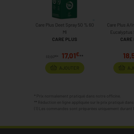
Care Plus Deet Spray 50 % 60
Care Plus A/
Ml
Eucalyptus 
CARE PLUS
CARE
€
17,01
18,
**
€
17,97
*
AJOUTER
AJ
* Prix normalement pratiqué dans notre officine.
** Réduction en ligne appliquée sur le prix pratiqué dan
(1) Les commandes sont préparées uniquement durant le