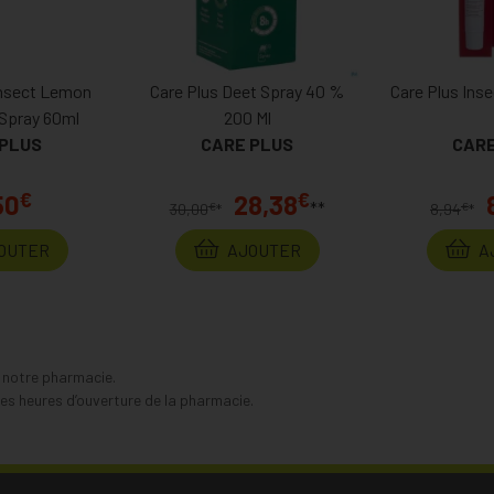
insect Lemon
Care Plus Deet Spray 40 %
Care Plus Inse
Spray 60ml
200 Ml
 PLUS
CARE PLUS
CARE
€
€
50
28,38
**
€
€
30,00
*
8,94
*
OUTER
AJOUTER
A
s notre pharmacie.
s heures d’ouverture de la pharmacie.