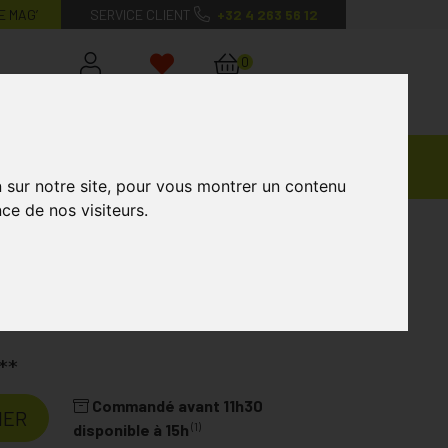
E MAG’
SERVICE CLIENT
+32 4 263 56 12
0
Mon
Mes
Mon
compte
favoris
panier
Ventes
andagisterie
Vétérinaire
Marques
Privées
n sur notre site, pour vous montrer un contenu
ce de nos visiteurs.
Pomegranate Orange Sachets 10x5,3g
10x5,3g
Laboratoire
CARE PLUS
**
Commandé avant 11h30
IER
(1)
disponible à 15h