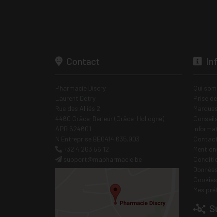
Contact
In
Pharmacie Discry
Qui som
Laurent Detry
Prise d
Rue des Alliés 2
Marques
4460 Grâce-Berleur (Grâce-Hollogne)
Conseil
APB 624601
Informa
N Entreprise BE0414.635.903
Contac
+32 4 263 56 12
Mentions
support
@
mapharmacie.be
Conditi
Données
Cookies
Mes pré
Su