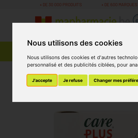
+ DE 30 000 PRODUITS
+ DE 600 MARQUES
Nous utilisons des cookies
Parapharmacie -
Promos
Médicaments
Cosmétiques
Nous utilisons des cookies et d'autres technolo
personnalisé et des publicités ciblées, pour ana
MaPharmacie.be
Nutrition - Vitamines
Comp
J'accepte
Je refuse
Changer mes préfér
Care Plus Ors Pom