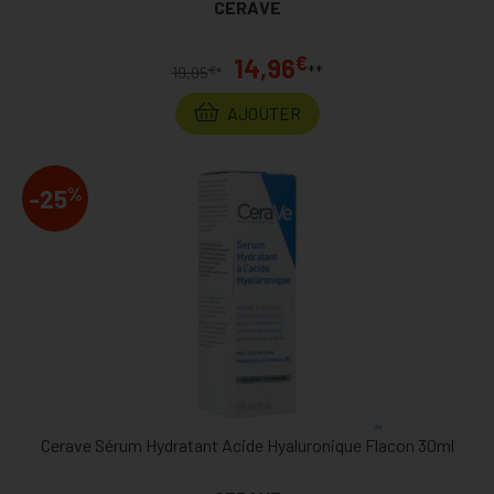
CERAVE
€
14,96
**
€
19,95
*
AJOUTER
%
-25
Cerave Sérum Hydratant Acide Hyaluronique Flacon 30ml