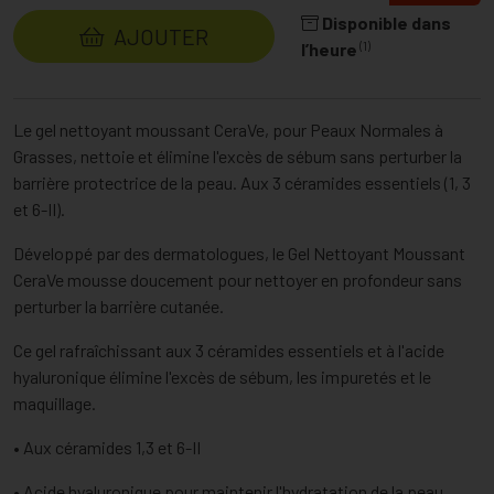
Disponible dans
AJOUTER
(1)
l’heure
Le gel nettoyant moussant CeraVe, pour Peaux Normales à
Grasses, nettoie et élimine l'excès de sébum sans perturber la
barrière protectrice de la peau. Aux 3 céramides essentiels (1, 3
et 6-II).
Développé par des dermatologues, le Gel Nettoyant Moussant
CeraVe mousse doucement pour nettoyer en profondeur sans
perturber la barrière cutanée.
Ce gel rafraîchissant aux 3 céramides essentiels et à l'acide
hyaluronique élimine l'excès de sébum, les impuretés et le
maquillage.
• Aux céramides 1,3 et 6-II
• Acide hyaluronique pour maintenir l'hydratation de la peau