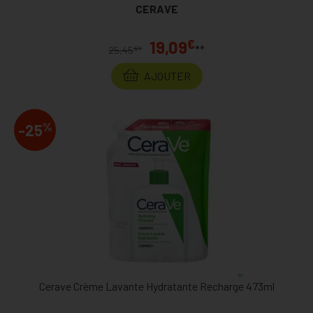
CERAVE
€
19,09
**
€
25,45
*
AJOUTER
%
-25
Cerave Crème Lavante Hydratante Recharge 473ml