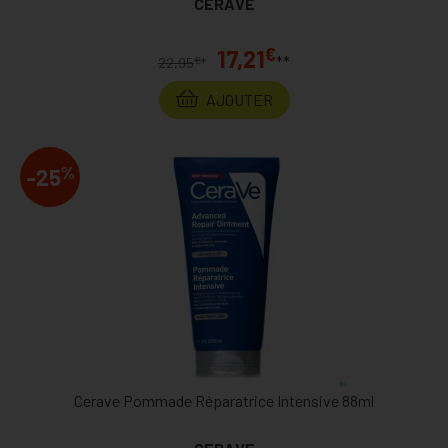
CERAVE
€
17,21
**
€
22,95
*
AJOUTER
%
-25
Cerave Pommade Réparatrice Intensive 88ml