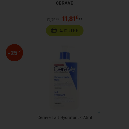
CERAVE
€
11,81
**
€
15,75
*
AJOUTER
%
-25
Cerave Lait Hydratant 473ml