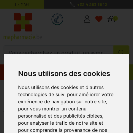
LE MAG’
+32 4 263 56 12
MaPharmacie.be ma santé, mes conse
0
Nous utilisons des cookies
Promos
Produits
Nous utilisons des cookies et d'autres
Cerave Gel Nettoyant Moussant
technologies de suivi pour améliorer votre
236ml
expérience de navigation sur notre site,
CERAVE
pour vous montrer un contenu
personnalisé et des publicités ciblées,
pour analyser le trafic de notre site et
%
-25
pour comprendre la provenance de nos