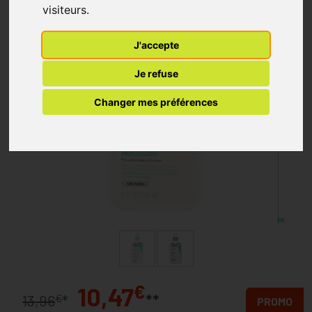
visiteurs.
J'accepte
Je refuse
Changer mes préférences
€
10,47
**
€
13,96
*
PROMO