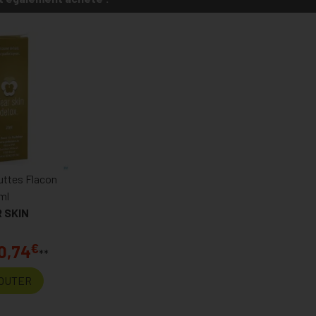
uttes Flacon
ml
 SKIN
€
0,74
**
OUTER