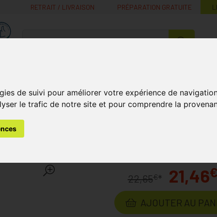
RETRAIT / LIVRAISON
PRÉPARATION GRATUITE
L
MaPharmacie.be ma santé, mes conseils, mes prix
Nutrition -
Soins Bébé et
Médecines
Minceur
B
Vitamines
Grossesse
naturelles
gies de suivi pour améliorer votre expérience de navigatio
lyser le trafic de notre site et pour comprendre la provenan
s
Soins du Visage
Peau Acnéique
Clear Skin Roller 10ml
ences
0ml
Laboratoire
CLEAR SKIN
21,46
€
22,65
*
AJOUTER AU PAN