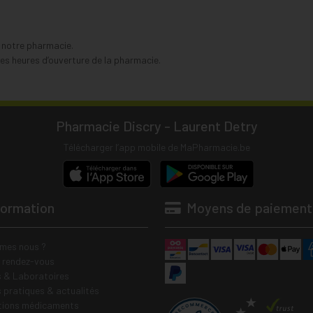
s notre pharmacie.
s heures d’ouverture de la pharmacie.
Pharmacie Discry - Laurent Detry
Télécharger l’app mobile de MaPharmacie.be
formation
Moyens de paiement
mes nous ?
e rendez-vous
 & Laboratoires
s pratiques & actualités
tions médicaments