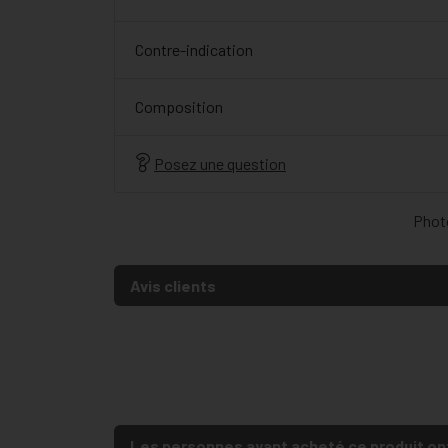
Contre-indication
Composition
Posez une question
Photo
Avis clients
Les personnes ayant acheté ce produit on