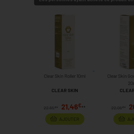
Clear Skin Roller 10ml
Clear Skin Go
20
CLEAR SKIN
CLEAR
€
21,46
2
**
€
€
22,65
*
22,06
*
AJOUTER
AJ