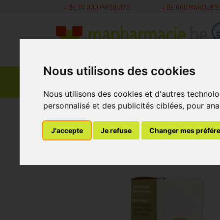
+ DE 30 000 PRODUITS
+ DE 600 MARQUES
Nous utilisons des cookies
Parapharmacie -
Promos
Médicaments
Cosmétiques
Nous utilisons des cookies et d'autres technolo
personnalisé et des publicités ciblées, pour ana
MaPharmacie.be
Parapharmacie - Cosmétique
J'accepte
Je refuse
Changer mes préfér
Clear Skin Roller 1