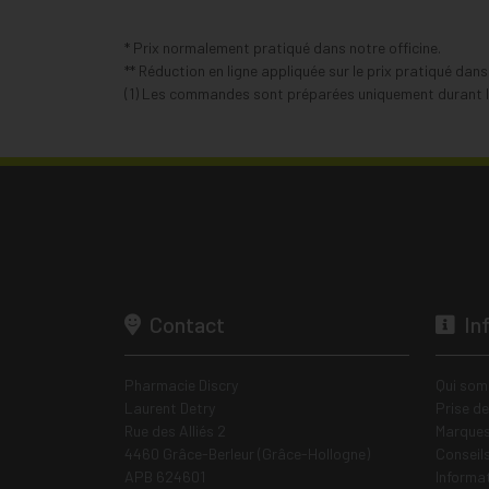
* Prix normalement pratiqué dans notre officine.
** Réduction en ligne appliquée sur le prix pratiqué dan
(1) Les commandes sont préparées uniquement durant le
Contact
In
Pharmacie Discry
Qui som
Laurent Detry
Prise d
Rue des Alliés 2
Marques
4460 Grâce-Berleur (Grâce-Hollogne)
Conseil
APB 624601
Informa