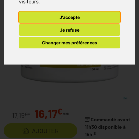
visiteurs.
J'accepte
Je refuse
Changer mes préférences
€
16,17
**
€
17,15
*
Commandé avant
11h30 disponible à
AJOUTER
(1)
15h