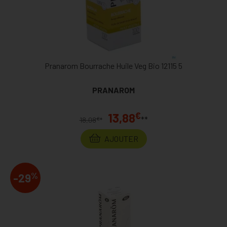
Pranarom Bourrache Huile Veg Bio 12115 5
PRANAROM
€
13,88
**
€
18,08
*
AJOUTER
%
-29