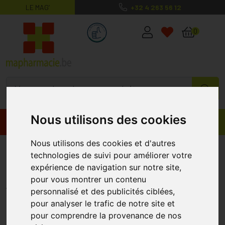
LE MAG’
+32 4 263 56 12
MaPharmacie.be ma santé, mes conse
0
Nous utilisons des cookies
Promos
Produits
Nous utilisons des cookies et d'autres
Coco Huile Vegetale Flacon
technologies de suivi pour améliorer votre
100ml Pranarom
expérience de navigation sur notre site,
pour vous montrer un contenu
PRANAROM
personnalisé et des publicités ciblées,
pour analyser le trafic de notre site et
pour comprendre la provenance de nos