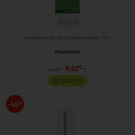
Aromaforce Bio Spray Gorge Apaisant 15ml
PRANAROM
€
9,62
**
€
10,22
*
AJOUTER
%
-40