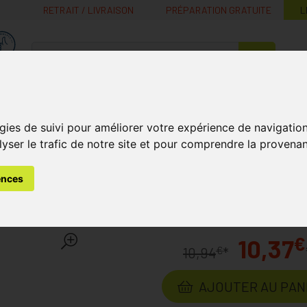
RETRAIT / LIVRAISON
PRÉPARATION GRATUITE
L
MaPharmacie.be ma santé, mes conseils, mes prix
Nutrition -
Soins Bébé et
Médecines
Minceur
B
Vitamines
Grossesse
naturelles
gies de suivi pour améliorer votre expérience de navigatio
lyser le trafic de notre site et pour comprendre la provenan
 et de la Peau
Comed Crème Trayons 300ml Avec Pompe Do
ences
ons 300ml Avec Pompe Do
€
10,37
€
10,94
*
AJOUTER AU PAN