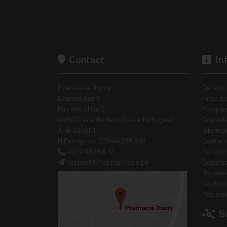
Contact
In
Pharmacie Discry
Qui som
Laurent Detry
Prise d
Rue des Alliés 2
Marques
4460 Grâce-Berleur (Grâce-Hollogne)
Conseil
APB 624601
Informa
N Entreprise BE0414.635.903
Contac
+32 4 263 56 12
Mentions
support
@
mapharmacie.be
Conditi
Données
Cookies
Mes pré
Su