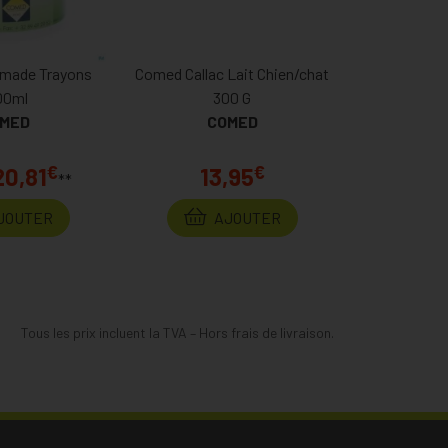
ade Trayons
Comed Callac Lait Chien/chat
00ml
300 G
MED
COMED
€
€
20,81
13,95
**
JOUTER
AJOUTER
Tous les prix incluent la TVA – Hors frais de livraison.