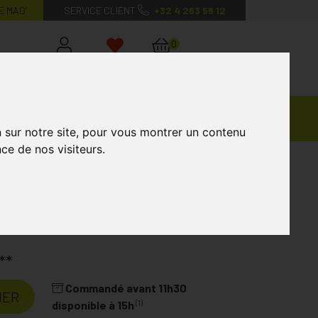
E MAG’
SERVICE CLIENT
+32 4 263 56 12
0
Mon
Mes
Mon
compte
favoris
panier
Ventes
andagisterie
Vétérinaire
Marques
Privées
n sur notre site, pour vous montrer un contenu
ce de nos visiteurs.
seur
seur
Laboratoire
COMED
**
Commandé avant 11h30
IER
(1)
disponible à 15h