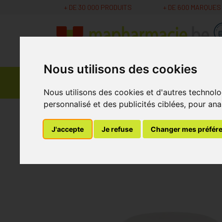
+ DE 30 000 PRODUITS
+ DE 600 MARQUES
Nous utilisons des cookies
Parapharmacie -
Promos
Médicaments
Cosmétiques
Nous utilisons des cookies et d'autres technolo
personnalisé et des publicités ciblées, pour ana
MaPharmacie.be
Vétérinaire
Soins du Pelage
J'accepte
Je refuse
Changer mes préfér
Comed Crème Tray