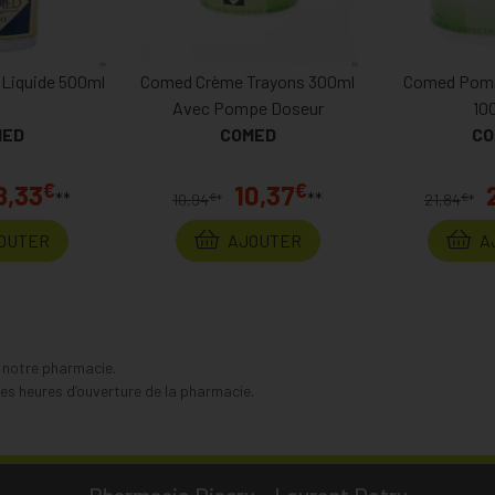
 Liquide 500ml
Comed Crème Trayons 300ml
Comed Pomm
Avec Pompe Doseur
10
MED
COMED
CO
€
€
8,33
10,37
**
**
€
€
10,94
*
21,84
*
OUTER
AJOUTER
A
s notre pharmacie.
s heures d’ouverture de la pharmacie.