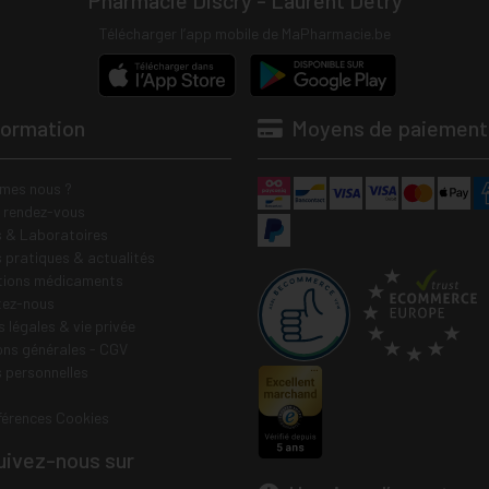
Pharmacie Discry - Laurent Detry
Télécharger l’app mobile de MaPharmacie.be
formation
Moyens de paiement
mes nous ?
e rendez-vous
 & Laboratoires
s pratiques & actualités
tions médicaments
tez-nous
 légales & vie privée
ons générales - CGV
 personnelles
férences Cookies
ivez-nous sur