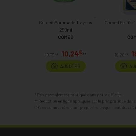
Comed Pommade Trayons
Comed Fertibol
250ml
COMED
CO
€
10,24
1
**
€
€
10,75
*
19,26
*
AJOUTER
AJ
* Prix normalement pratiqué dans notre officine.
** Réduction en ligne appliquée sur le prix pratiqué dan
(1) Les commandes sont préparées uniquement durant le