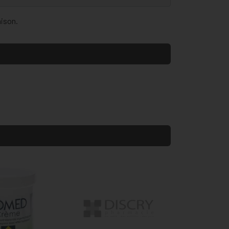
aison.