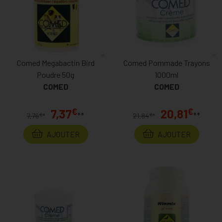
Comed Megabactin Bird
Comed Pommade Trayons
Poudre 50g
1000ml
COMED
COMED
€
€
7,37
20,81
**
**
€
€
7,76
*
21,84
*
AJOUTER
AJOUTER