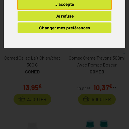
J'accepte
Je refuse
Changer mes préférences
Comed Callac Lait Chien/chat
Comed Crème Trayons 300ml
300 G
Avec Pompe Doseur
COMED
COMED
€
€
13,95
10,37
**
€
10,94
*
AJOUTER
AJOUTER