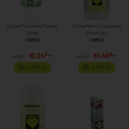
Comed Pommade Trayons
Comed Winmix (pigeons)
250ml
Poudre 1kg
COMED
COMED
€
€
10,24
61,46
**
**
€
€
10,75
*
64,55
*
AJOUTER
AJOUTER