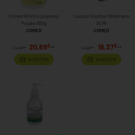
Comed Winmix (pigeons)
Lysocur Gouttes Vétérinaire
Poudre 300g
30 Ml
COMED
COMED
€
€
20,69
16,37
**
**
€
€
21,73
*
17,08
*
AJOUTER
AJOUTER