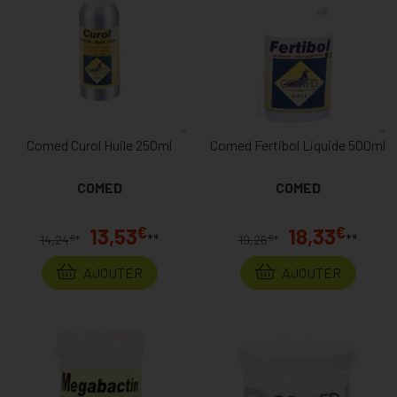
Comed Curol Huile 250ml
Comed Fertibol Liquide 500ml
COMED
COMED
€
€
13,53
18,33
**
**
€
€
14,24
*
19,26
*
AJOUTER
AJOUTER