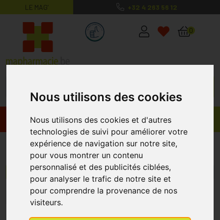
LE MAG’
+32 4 263 56 12
MaPharmacie.be ma santé, mes conse
0
Nous utilisons des cookies
Promos
Produits
Nous utilisons des cookies et d'autres
technologies de suivi pour améliorer votre
expérience de navigation sur notre site,
Comed
pour vous montrer un contenu
personnalisé et des publicités ciblées,
Menu/Filtres
pour analyser le trafic de notre site et
pour comprendre la provenance de nos
1
visiteurs.