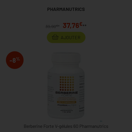
PHARMANUTRICS
€
37,76
**
€
39,90
*
AJOUTER
%
-8
Berberine Forte V-gélules 60 Pharmanutrics