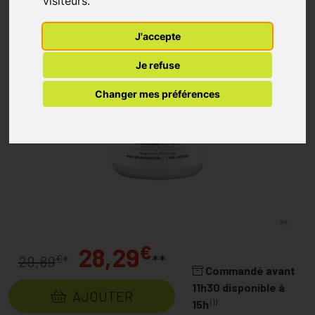
visiteurs.
J'accepte
Je refuse
Changer mes préférences
€
28,29
**
€
29,89
*
Commandé avant
11h30 disponible à
AJOUTER
(1)
15h