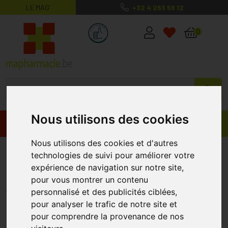
LE MAG’
+32 4 263 56 12
MaPharmacie.be ma santé, mes conse
0
Nous utilisons des cookies
Promos
Produits
Nous utilisons des cookies et d'autres
Cranber Plus Pharmanutrics 60
technologies de suivi pour améliorer votre
Comprimés
expérience de navigation sur notre site,
pour vous montrer un contenu
PHARMANUTRICS
personnalisé et des publicités ciblées,
pour analyser le trafic de notre site et
pour comprendre la provenance de nos