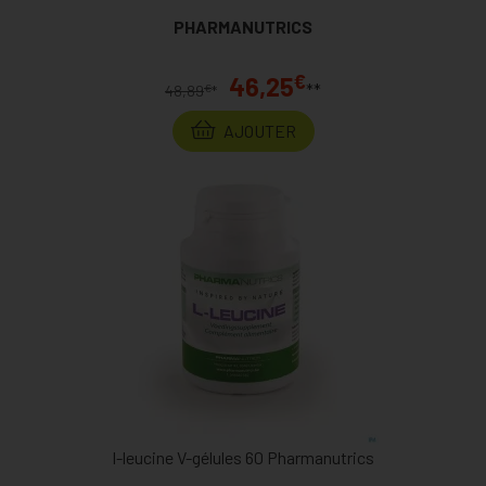
PHARMANUTRICS
€
46,25
**
€
48,89
*
AJOUTER
l-leucine V-gélules 60 Pharmanutrics