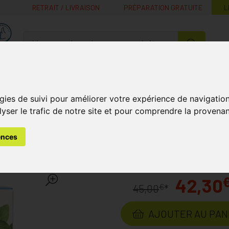
RETRAIT / LIVRAISON
PRÉPARATION GRATUITE
L
MaPharmacie.be ma santé, mes conseils, mes prix
Nutrition -
Soins Bébé et
Médecines
Minceur
B
Vitamines
Grossesse
naturelles
gies de suivi pour améliorer votre expérience de navigatio
lyser le trafic de notre site et pour comprendre la provenan
mines et Compléments Nutritionnels
Améliore la Résistance
ences
lue 90x550mg
Laboratoire
CRESSANA
42,30
€
45,00
*
AJOUTER AU PAN