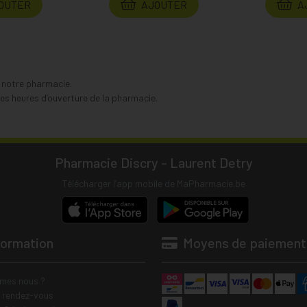
OUTER
AJOUTER
A
s notre pharmacie.
s heures d’ouverture de la pharmacie.
Pharmacie Discry - Laurent Detry
Télécharger l’app mobile de MaPharmacie.be
formation
Moyens de paiement
mes nous ?
e rendez-vous