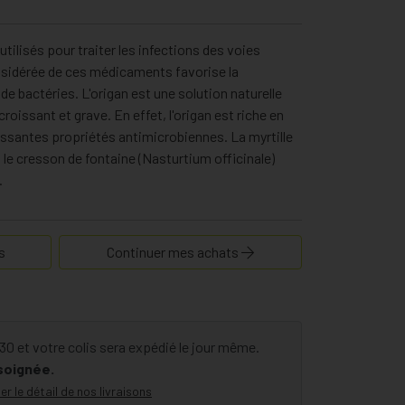
tilisés pour traiter les infections des voies
onsidérée de ces médicaments favorise la
e bactéries. L'origan est une solution naturelle
oissant et grave. En effet, l'origan est riche en
issantes propriétés antimicrobiennes. La myrtille
 le cresson de fontaine (Nasturtium officinale)
.
s
Continuer mes achats
 et votre colis sera expédié le jour même.
 soignée.
er le détail de nos livraisons