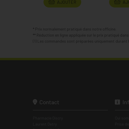
AJOUTER
AJ
* Prix normalement pratiqué dans notre officine.
** Réduction en ligne appliquée sur le prix pratiqué dan
(1) Les commandes sont préparées uniquement durant le
Contact
In
Pharmacie Discry
Qui som
Laurent Detry
Prise d