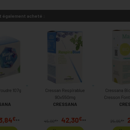
t également acheté :
Poudre 107g
Cressan Respirablue
Cressana Bi
90x550mg
Cresson Font
SANA
CRESSANA
CRE
€
€
3,84
42,30
**
**
€
€
45,00
*
25,95
*