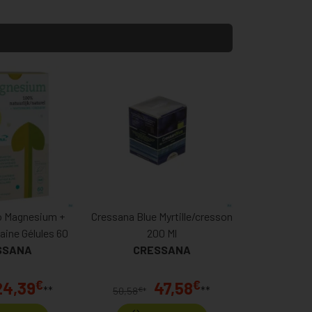
o Magnesium +
Cressana Blue Myrtille/cresson
aine Gélules 60
200 Ml
SSANA
CRESSANA
€
€
24,39
47,58
**
**
€
50,58
*