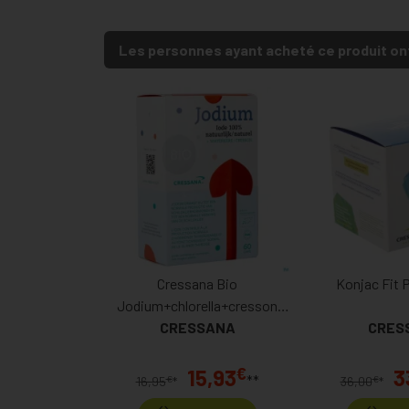
Les personnes ayant acheté ce produit on
Cressana Bio
Konjac Fit 
Jodium+chlorella+cresson
Font.gélules 60
CRESSANA
CRES
€
15,93
3
**
€
€
16,95
*
36,00
*