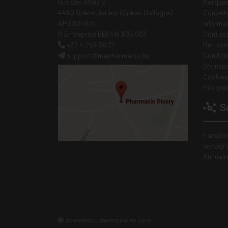
Rue des Alliés 2
Marques
4460 Grâce-Berleur (Grâce-Hollogne)
Conseil
APB 624601
Informa
N Entreprise BE0414.635.903
Contac
+32 4 263 56 12
Mentions
support
@
mapharmacie.be
Conditi
Données
Cookies
Mes pré
Su
Facebo
Instagr
Annuair
Apotekisto, pharmacie en ligne