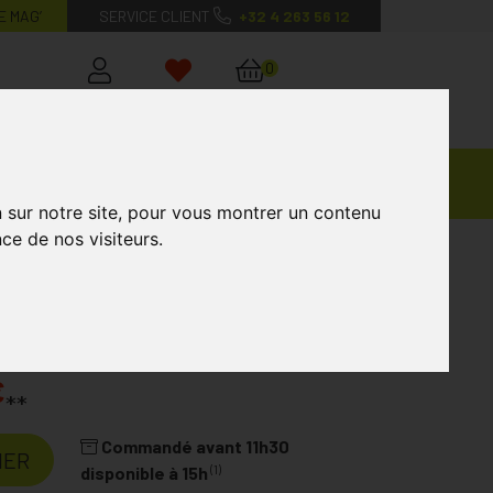
E MAG’
SERVICE CLIENT
+32 4 263 56 12
0
Mon
Mes
Mon
compte
favoris
panier
Ventes
andagisterie
Vétérinaire
Marques
Privées
n sur notre site, pour vous montrer un contenu
ce de nos visiteurs.
Cressan Respirablue 90x550mg
€
**
Commandé avant 11h30
IER
(1)
disponible à 15h