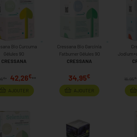
ssana Bio Curcuma
Cressana Bio Garcinia
Cr
Gélules 90
Fatburner Gélules 90
Jodium+c
CRESSANA
CRESSANA
Fon
C
€
€
42,26
34,95
**
€
€
96
*
16,95
AJOUTER
AJOUTER