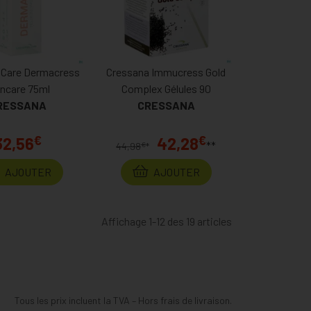
 Care Dermacress
Cressana Immucress Gold
incare 75ml
Complex Gélules 90
RESSANA
CRESSANA
€
€
32,56
42,28
**
€
44,98
*
AJOUTER
AJOUTER
Affichage 1-12 des 19 articles
Tous les prix incluent la TVA – Hors frais de livraison.