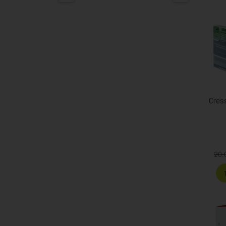
Cres
20,