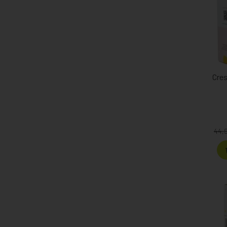
Cre
44,