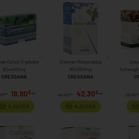
san Osteo V-gélules
Cressan Respirablue
Cres
90x400mg
90x550mg
Ashwagha
CRESSANA
CRESSANA
C
€
€
18,80
42,30
**
**
€
€
€
00
*
45,00
*
29,95
AJOUTER
AJOUTER