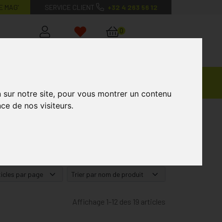
E MAG’
SERVICE CLIENT
+32 4 263 56 12
0
Mon
Mes
Mon
compte
favoris
panier
Ventes
andagisterie
Vétérinaire
Marques
Privées
n sur notre site, pour vous montrer un contenu
ce de nos visiteurs.
Affichage 1-12 des 19 articles