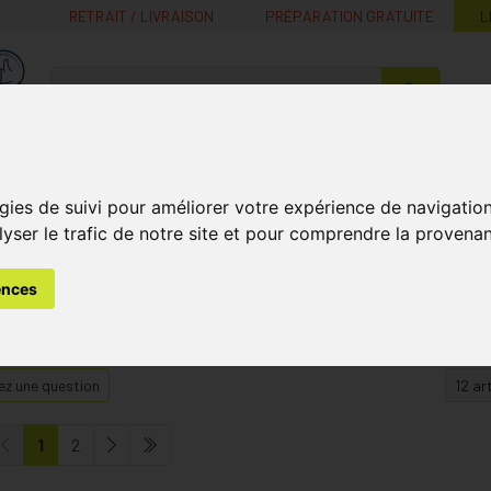
RETRAIT / LIVRAISON
PRÉPARATION GRATUITE
L
MaPharmacie.be ma santé, mes conseils, mes prix
Nutrition -
Soins Bébé et
Médecines
Minceur
B
Vitamines
Grossesse
naturelles
gies de suivi pour améliorer votre expérience de navigatio
lyser le trafic de notre site et pour comprendre la provenan
ences
z une question
1
2