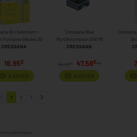
ana Bio Selenium +
Cressana Blue
Cressana
n Fontaine Gélules 30
Myrtille/cresson 200 Ml
Sk
CRESSANA
CRESSANA
C
€
€
16,95
47,58
**
€
50,58
*
AJOUTER
AJOUTER
1
2
s notre pharmacie.