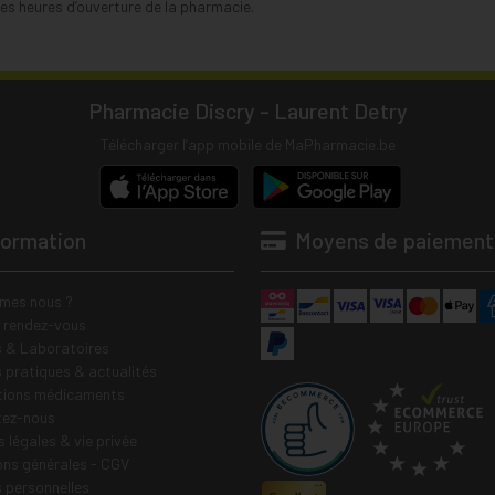
s heures d’ouverture de la pharmacie.
Pharmacie Discry - Laurent Detry
Télécharger l’app mobile de MaPharmacie.be
formation
Moyens de paiement
mes nous ?
e rendez-vous
 & Laboratoires
s pratiques & actualités
tions médicaments
tez-nous
 légales & vie privée
ons générales - CGV
 personnelles