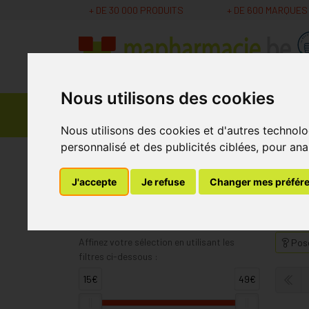
+ DE 30 000 PRODUITS
+ DE 600 MARQUES
Nous utilisons des cookies
Parapharmacie -
Promos
Médicaments
Cosmétiques
Nous utilisons des cookies et d'autres technolo
personnalisé et des publicités ciblées, pour ana
MaPharmacie.be
Cressana
J'accepte
Je refuse
Changer mes préfér
Cressana
Affinez votre sélection en utilisant les
Pose
filtres ci-dessous :
15€
49€