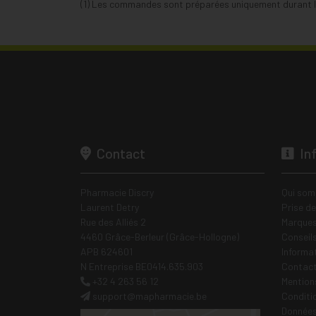
(1) Les commandes sont préparées uniquement durant le
Contact
In
Pharmacie Discry
Qui som
Laurent Detry
Prise d
Rue des Alliés 2
Marques
4460 Grâce-Berleur (Grâce-Hollogne)
Conseil
APB 624601
Informa
N Entreprise BE0414.635.903
Contac
+32 4 263 56 12
Mentions
support
@
mapharmacie.be
Conditi
Données