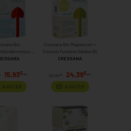
essana Bio
Cressana Bio Magnesium +
hlorella+cresson
Cresson Fontaine Gélules 60
t.gélules 60
RESSANA
CRESSANA
€
€
15,93
24,39
**
**
€
*
25,95
*
AJOUTER
AJOUTER