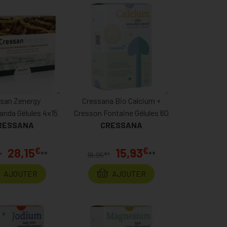
san Zenergy
Cressana Bio Calcium +
nda Gélules 4x15
Cresson Fontaine Gélules 60
RESSANA
CRESSANA
€
€
28,15
15,93
**
**
€
*
16,95
*
AJOUTER
AJOUTER