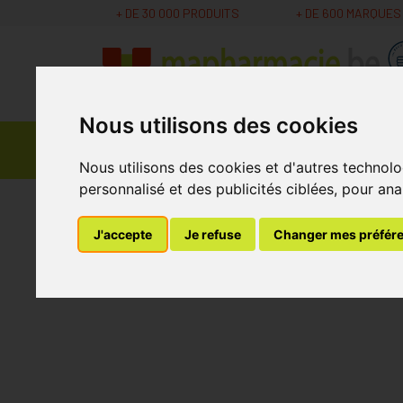
+ DE 30 000 PRODUITS
+ DE 600 MARQUES
Nous utilisons des cookies
Parapharmacie -
Promos
Médicaments
Cosmétiques
Nous utilisons des cookies et d'autres technolo
personnalisé et des publicités ciblées, pour ana
MaPharmacie.be
Dyna+
Cytoderm Crelo 9
J'accepte
Je refuse
Changer mes préfér
Cytoderm Crelo 90