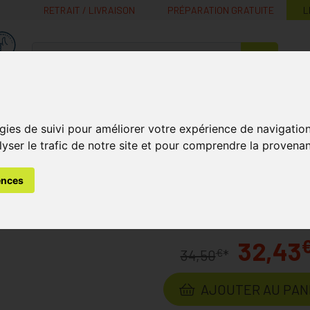
RETRAIT / LIVRAISON
PRÉPARATION GRATUITE
L
MaPharmacie.be ma santé, mes conseils, mes prix
Nutrition -
Soins Bébé et
Médecines
Minceur
B
Vitamines
Grossesse
naturelles
gies de suivi pour améliorer votre expérience de navigatio
lyser le trafic de notre site et pour comprendre la provenan
0ml
ences
ml
Laboratoire
DYNA+
32,43
€
34,50
*
AJOUTER AU PAN