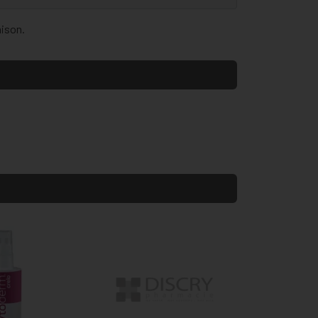
aison.