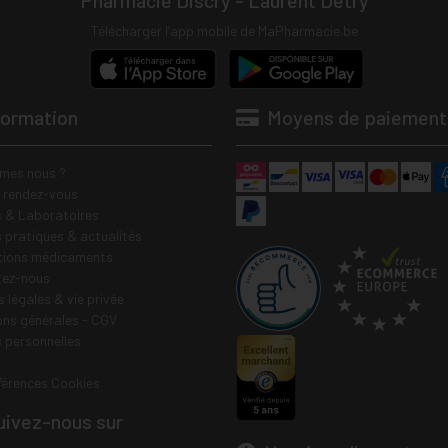
Pharmacie Discry - Laurent Detry
Télécharger l’app mobile de MaPharmacie.be
formation
Moyens de paiement
mes nous ?
e rendez-vous
 & Laboratoires
s pratiques & actualités
tions médicaments
tez-nous
 légales & vie privée
ons générales - CGV
 personnelles
férences Cookies
ivez-nous sur