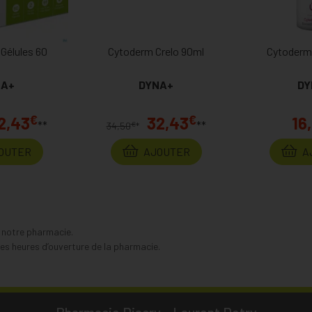
Gélules 60
Cytoderm Crelo 90ml
Cytoderm
NA+
DYNA+
DY
€
€
2,43
32,43
16
**
**
€
34,50
*
OUTER
AJOUTER
A
s notre pharmacie.
s heures d’ouverture de la pharmacie.