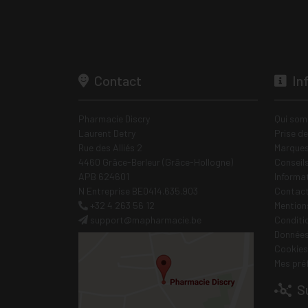
Contact
In
Pharmacie Discry
Qui som
Laurent Detry
Prise d
Rue des Alliés 2
Marques
4460 Grâce-Berleur (Grâce-Hollogne)
Conseil
APB 624601
Informa
N Entreprise BE0414.635.903
Contac
+32 4 263 56 12
Mentions
support
@
mapharmacie.be
Conditi
Données
Cookies
Mes pré
Su