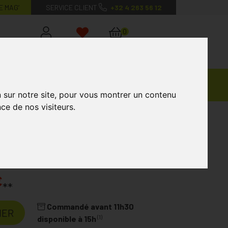
E MAG’
SERVICE CLIENT
+32 4 263 56 12
0
Mon
Mes
Mon
compte
favoris
panier
Ventes
andagisterie
Vétérinaire
Marques
Privées
n sur notre site, pour vous montrer un contenu
ce de nos visiteurs.
€
**
Commandé avant 11h30
IER
(1)
disponible à 15h