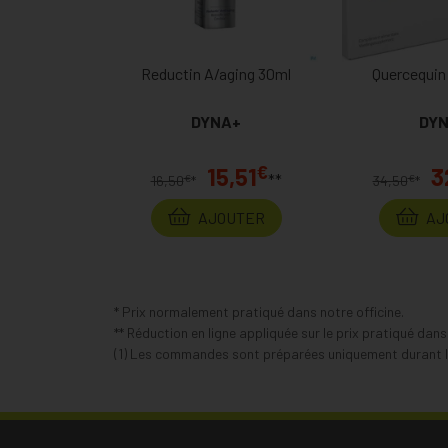
Reductin A/aging 30ml
Quercequin 
DYNA+
DY
€
15,51
3
**
€
€
16,50
*
34,50
*
AJOUTER
AJ
* Prix normalement pratiqué dans notre officine.
** Réduction en ligne appliquée sur le prix pratiqué dan
(1) Les commandes sont préparées uniquement durant le