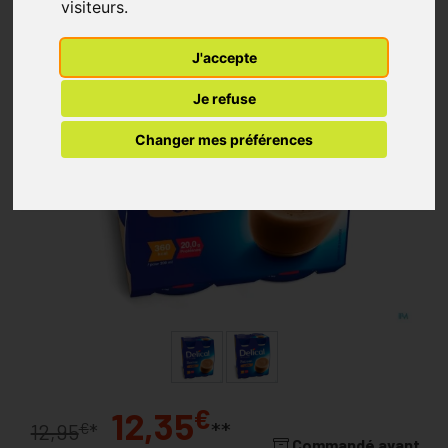
visiteurs.
J'accepte
Je refuse
Changer mes préférences
€
12,35
**
€
12,95
*
Commandé avant