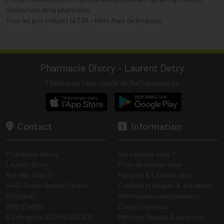
d’ouverture de la pharmacie.
Tous les prix incluent la TVA – Hors frais de livraison.
Pharmacie Discry - Laurent Detry
Télécharger l’app mobile de MaPharmacie.be
Contact
Information
Pharmacie Discry
Qui sommes nous ?
Laurent Detry
Prise de rendez-vous
Rue des Alliés 2
Marques & Laboratoires
4460 Grâce-Berleur (Grâce-
Conseils pratiques & actualités
Hollogne)
Informations médicaments
APB 624601
Contactez-nous
N Entreprise BE0414.635.903
Mentions légales & vie privée