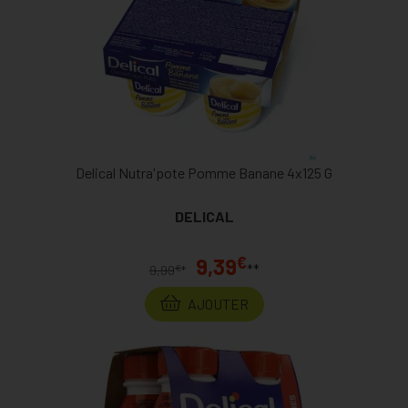
Delical Nutra'pote Pomme Banane 4x125 G
DELICAL
€
9,39
**
€
9,99
*
AJOUTER