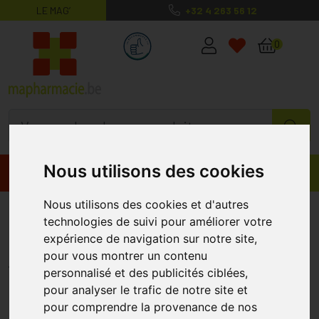
LE MAG’
+32 4 263 56 12
MaPharmacie.be ma santé, mes conse
0
Nous utilisons des cookies
Promos
Produits
Nous utilisons des cookies et d'autres
Delical Boisson Lactée Hp-hc
technologies de suivi pour améliorer votre
Café 4x200ml
expérience de navigation sur notre site,
pour vous montrer un contenu
DELICAL
personnalisé et des publicités ciblées,
pour analyser le trafic de notre site et
pour comprendre la provenance de nos