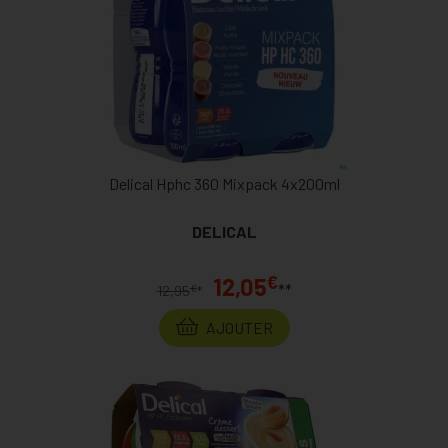
Delical Hphc 360 Mixpack 4x200ml
DELICAL
€
12,05
**
€
12,95
*
AJOUTER