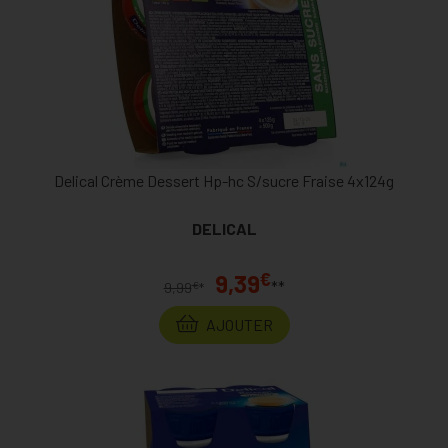
Delical Crème Dessert Hp-hc S/sucre Fraise 4x124g
DELICAL
€
9,39
**
€
9,99
*
AJOUTER