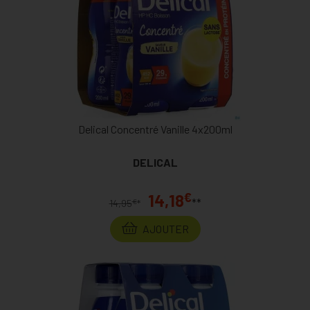
Delical Concentré Vanille 4x200ml
DELICAL
€
14,18
**
€
14,95
*
AJOUTER