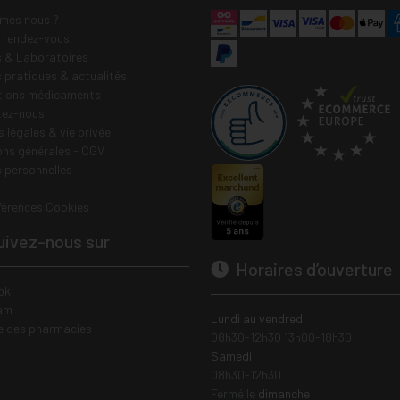
mes nous ?
e rendez-vous
 & Laboratoires
s pratiques & actualités
tions médicaments
tez-nous
 légales & vie privée
ons générales - CGV
 personnelles
férences Cookies
ivez-nous sur
Horaires d’ouverture
ok
am
Lundi au vendredi
e des pharmacies
08h30-12h30 13h00-18h30
Samedi
08h30-12h30
Fermé le
dimanche