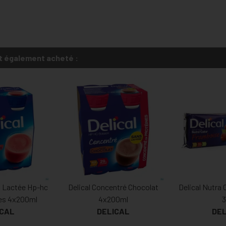
t également acheté :
n Lactée Hp-hc
Delical Concentré Chocolat
Delical Nutra
es 4x200ml
4x200ml
3
ICAL
DELICAL
DEL