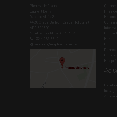
Pharmacie Discry
Qui som
Laurent Detry
Prise d
Rue des Alliés 2
Marques
4460 Grâce-Berleur (Grâce-Hollogne)
Conseil
APB 624601
Informa
N Entreprise BE0414.635.903
Contac
+32 4 263 56 12
Mentions
support
@
mapharmacie.be
Conditi
Données
Cookies
Mes pré
Su
Facebo
Instagr
Annuair