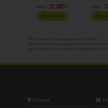
€
12,35
1
**
€
€
12,95
*
12,95
*
AJOUTER
AJ
* Prix normalement pratiqué dans notre officine.
** Réduction en ligne appliquée sur le prix pratiqué dan
(1) Les commandes sont préparées uniquement durant le
Contact
In