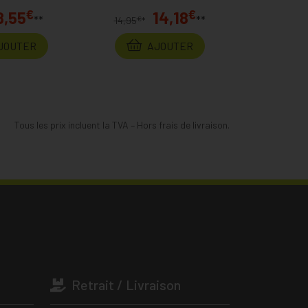
€
€
8,55
14,18
**
**
€
14,95
*
JOUTER
AJOUTER
Tous les prix incluent la TVA – Hors frais de livraison.
Retrait / Livraison