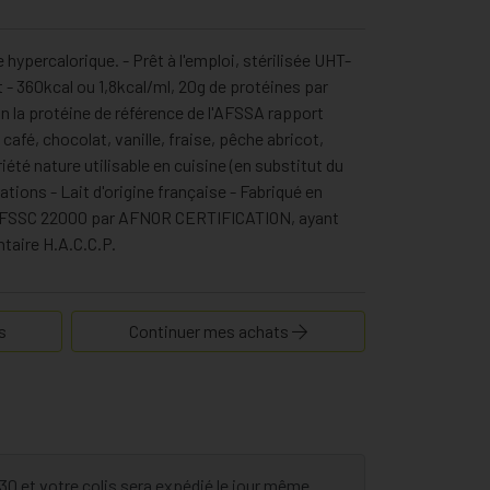
hypercalorique. - Prêt à l'emploi, stérilisée UHT-
t - 360kcal ou 1,8kcal/ml, 20g de protéines par
lon la protéine de référence de l'AFSSA rapport
 café, chocolat, vanille, fraise, pêche abricot,
iété nature utilisable en cuisine (en substitut du
tions - Lait d'origine française - Fabriqué en
ée FSSC 22000 par AFNOR CERTIFICATION, ayant
taire H.A.C.C.P.
s
Continuer mes achats
 et votre colis sera expédié le jour même.