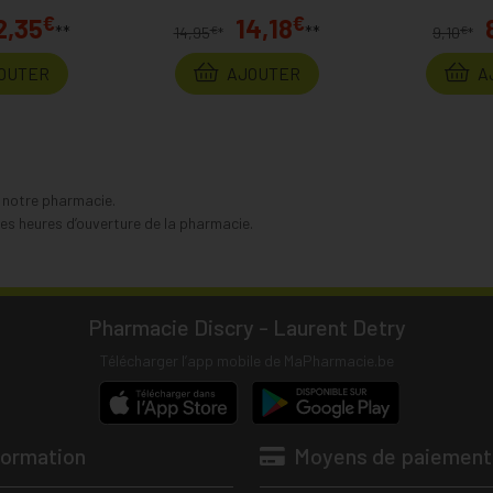
€
€
2,35
14,18
**
**
€
€
14,95
*
9,10
*
OUTER
AJOUTER
A
s notre pharmacie.
s heures d’ouverture de la pharmacie.
Pharmacie Discry - Laurent Detry
Télécharger l’app mobile de MaPharmacie.be
formation
Moyens de paiement