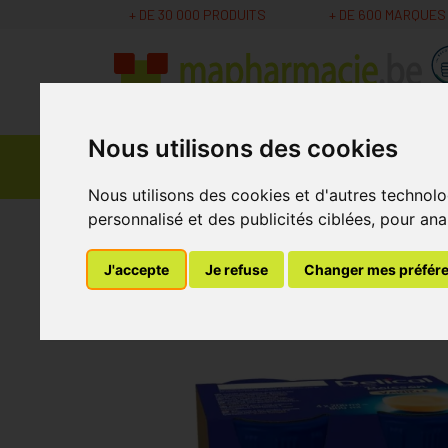
+ DE 30 000 PRODUITS
+ DE 600 MARQUES
Nous utilisons des cookies
Parapharmacie -
Promos
Médicaments
Cosmétiques
Nous utilisons des cookies et d'autres technolo
personnalisé et des publicités ciblées, pour ana
MaPharmacie.be
Nutrition - Vitamines
Alim
J'accepte
Je refuse
Changer mes préfér
Delical Boisson La