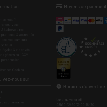
formation
Moyens de paiement
mes nous ?
e rendez-vous
 & Laboratoires
s pratiques & actualités
tions médicaments
tez-nous
 légales & vie privée
ons générales - CGV
 personnelles
férences Cookies
ivez-nous sur
Horaires d’ouverture
ok
am
Lundi au vendredi
e des pharmacies
08h30-12h30 13h00-18h30