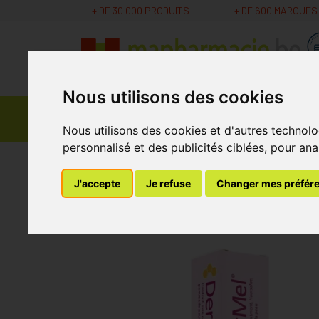
+ DE 30 000 PRODUITS
+ DE 600 MARQUES
Nous utilisons des cookies
Parapharmacie -
Promos
Médicaments
Cosmétiques
Nous utilisons des cookies et d'autres technolo
personnalisé et des publicités ciblées, pour ana
MaPharmacie.be
Parapharmacie - Cosmétique
J'accepte
Je refuse
Changer mes préfér
Dermel Pommade P