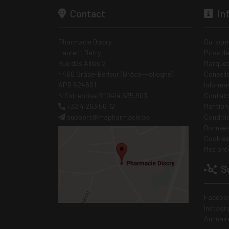
Contact
In
Pharmacie Discry
Qui som
Laurent Detry
Prise d
Rue des Alliés 2
Marques
4460 Grâce-Berleur (Grâce-Hollogne)
Conseil
APB 624601
Informa
N Entreprise BE0414.635.903
Contac
+32 4 263 56 12
Mentions
support
@
mapharmacie.be
Conditi
Données
Cookies
Mes pré
Su
Facebo
Instagr
Annuair