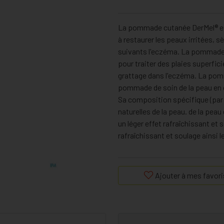
La pommade cutanée DerMel® es
à restaurer les peaux irritées,
suivants l'eczéma. La pommade 
pour traiter des plaies superfic
grattage dans l'eczéma. La po
pommade de soin de la peau en 
Sa composition spécifique (par 
naturelles de la peau. de la pea
un léger effet rafraîchissant et 
rafraîchissant et soulage ainsi
Ajouter à mes favori