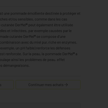
t une pommade émolliente destinée à protéger et
 sèches et/ou sensibles, comme dans les cas
cutanée DerMel® peut également être utilisée
ielles et infectées, par exemple causées par le
mmade cutanée DerMel® se compose d'une
combinaison avec du miel pur, riche en enzymes.
exemple, un pH faible) renforce les défenses
u est renforcée. Sur la peau, la pommade DerMel® a
soulage ainsi les problèmes de peau. effet
 les démangeaisons.
s
Continuer mes achats