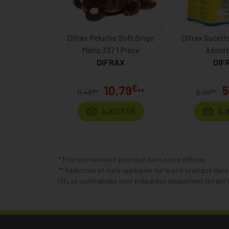
Difrax Peluche Soft Singe
Difrax Sucette
Mario 337 1 Pièce
Assort
DIFRAX
DIF
€
10,79
5
**
€
€
11,48
*
5,99
*
AJOUTER
AJ
* Prix normalement pratiqué dans notre officine.
** Réduction en ligne appliquée sur le prix pratiqué dan
(1) Les commandes sont préparées uniquement durant le