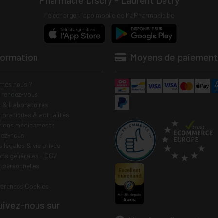
Pharmacie Discry - Laurent Detry
Télécharger l’app mobile de MaPharmacie.be
formation
Moyens de paiement
mes nous ?
e rendez-vous
 & Laboratoires
s pratiques & actualités
tions médicaments
tez-nous
 légales & vie privée
ons générales - CGV
 personnelles
férences Cookies
ivez-nous sur