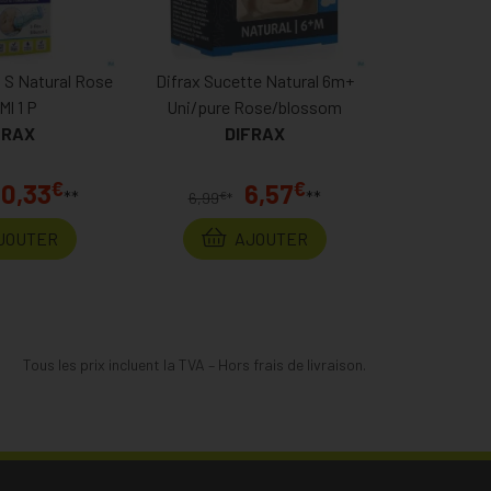
n S Natural Rose
Difrax Sucette Natural 6m+
Ml 1 P
Uni/pure Rose/blossom
FRAX
DIFRAX
€
€
10,33
6,57
**
**
€
6,99
*
JOUTER
AJOUTER
Tous les prix incluent la TVA – Hors frais de livraison.