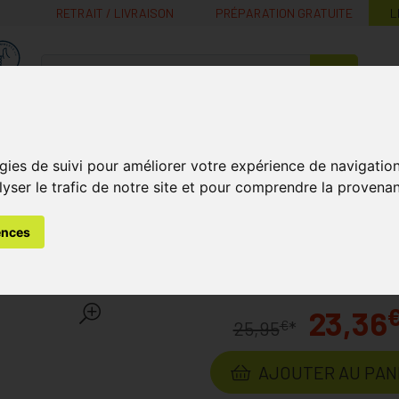
RETRAIT / LIVRAISON
PRÉPARATION GRATUITE
L
MaPharmacie.be ma santé, mes conseils, mes prix
Nutrition -
Soins Bébé et
Médecines
Minceur
B
Vitamines
Grossesse
naturelles
gies de suivi pour améliorer votre expérience de navigatio
lyser le trafic de notre site et pour comprendre la provenan
ébé
Biberons
Difrax Biberon-s Natural Verre Rose 250ml
ences
atural Verre Rose 250ml
Lab
23,36
€
25,95
*
AJOUTER AU PAN