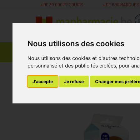
+ DE 30 000 PRODUITS
+ DE 600 MARQUES
Nous utilisons des cookies
Parapharmacie -
Promos
Médicaments
Cosmétiques
Nous utilisons des cookies et d'autres technolo
personnalisé et des publicités ciblées, pour ana
MaPharmacie.be
Soins Bébé et Grossesse
B
J'accepte
Je refuse
Changer mes préfér
Difrax Biberon-s N