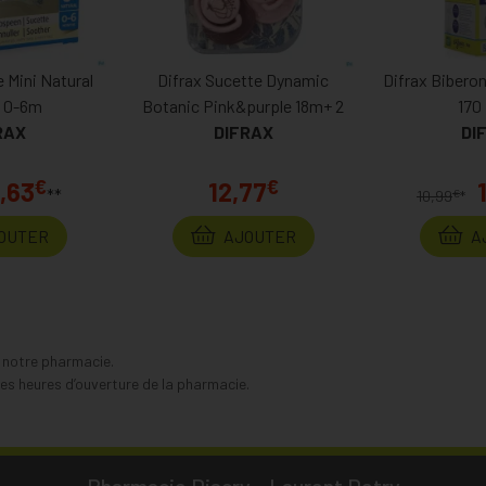
 Mini Natural
Difrax Sucette Dynamic
Difrax Bibero
 0-6m
Botanic Pink&purple 18m+ 2
170 
RAX
DIFRAX
DI
€
€
,63
12,77
**
€
10,99
*
OUTER
AJOUTER
A
s notre pharmacie.
s heures d’ouverture de la pharmacie.