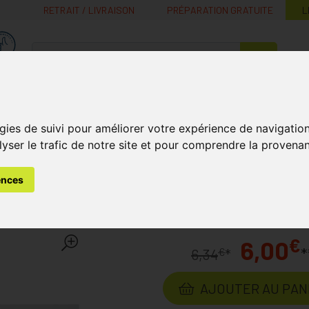
RETRAIT / LIVRAISON
PRÉPARATION GRATUITE
L
MaPharmacie.be ma santé, mes conseils, mes prix
Nutrition -
Soins Bébé et
Médecines
Minceur
B
Vitamines
Grossesse
naturelles
gies de suivi pour améliorer votre expérience de navigatio
lyser le trafic de notre site et pour comprendre la provenan
s
Soins du Visage
Démaquillage et Nettoyage
Disques Co
ences
ake-up Duo+ 70 Pièce
Labora
€
6,00
*
€
6,34
*
AJOUTER AU PAN