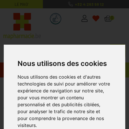
LE MAG’
+32 4 263 56 12
MaPharmacie.be ma santé, mes conse
0
Nous utilisons des cookies
Promos
Produits
Nous utilisons des cookies et d'autres
technologies de suivi pour améliorer votre
Douxo S3 Calm Shampooing
expérience de navigation sur notre site,
200ml
pour vous montrer un contenu
personnalisé et des publicités ciblées,
DOUXO
pour analyser le trafic de notre site et
pour comprendre la provenance de nos
visiteurs.