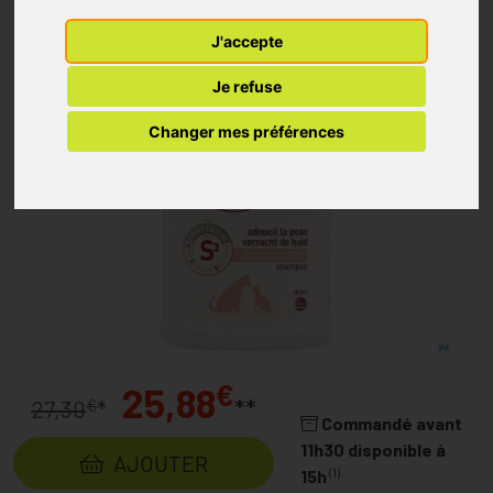
J'accepte
Je refuse
Changer mes préférences
€
25,88
**
€
27,30
*
Commandé avant
11h30 disponible à
AJOUTER
(1)
15h