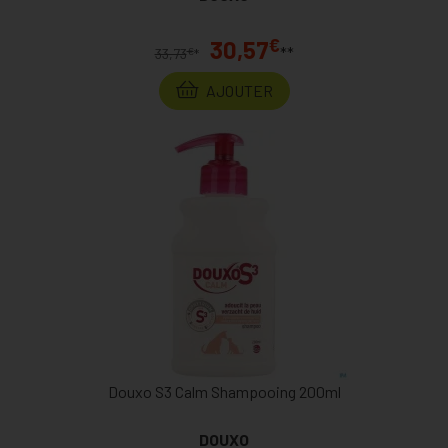
€
30,57
**
€
33,73
*
AJOUTER
Douxo S3 Calm Shampooing 200ml
DOUXO