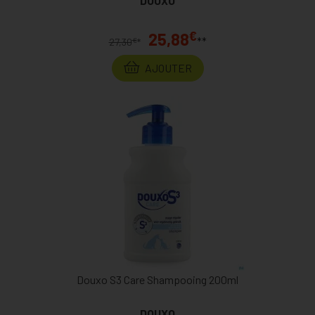
DOUXO
€
25,88
**
€
27,30
*
AJOUTER
Douxo S3 Care Shampooing 200ml
DOUXO