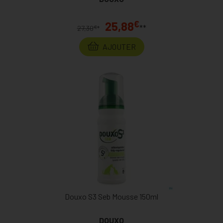
€
25,88
**
€
27,30
*
AJOUTER
Douxo S3 Seb Mousse 150ml
DOUXO