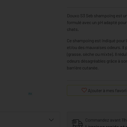
Douxo S3 Seb shampoing est un 
formulé avec un pH adapté pour r
chats,
Ce shampoing est indiqué pour l
et/ou des mauvaises odeurs. Il 
(grasse, sèche ou mixte). Il rédu
odeurs désagréables grâce à son 
barrière cutanée.
Ajouter à mes favori
Commandez avant 11h30
Livraison rapide et