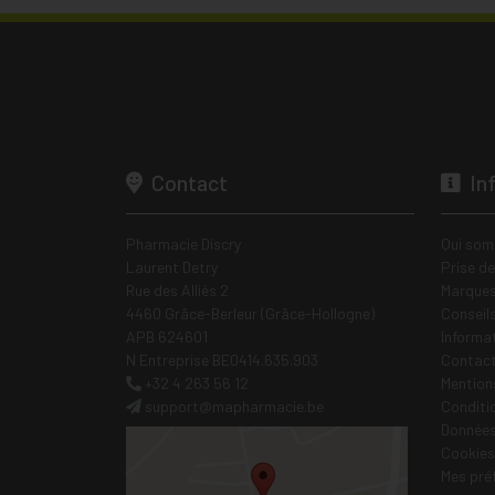
Contact
In
Pharmacie Discry
Qui som
Laurent Detry
Prise d
Rue des Alliés 2
Marques
4460 Grâce-Berleur (Grâce-Hollogne)
Conseil
APB 624601
Informa
N Entreprise BE0414.635.903
Contac
+32 4 263 56 12
Mentions
support
@
mapharmacie.be
Conditi
Données
Cookies
Mes pré