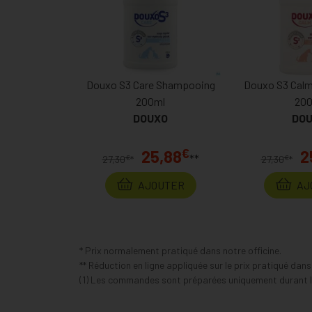
Douxo S3 Care Shampooing
Douxo S3 Cal
200ml
20
DOUXO
DO
€
25,88
2
**
€
€
27,30
*
27,30
*
AJOUTER
AJ
* Prix normalement pratiqué dans notre officine.
** Réduction en ligne appliquée sur le prix pratiqué dan
(1) Les commandes sont préparées uniquement durant le