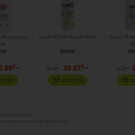
m Shampooing
Douxo S3 Seb Mousse 150ml
Douxo S3 S
0ml
20
UXO
DOUXO
DO
€
€
5,88
30,57
**
**
€
€
33,73
*
27,30
*
OUTER
AJOUTER
A
s notre pharmacie.
s heures d’ouverture de la pharmacie.