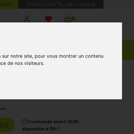
E MAG’
SERVICE CLIENT
+32 4 263 56 12
0
Mon
Mes
Mon
compte
favoris
panier
Ventes
andagisterie
Vétérinaire
Marques
Privées
n sur notre site, pour vous montrer un contenu
ce de nos visiteurs.
€
**
Commandé avant 11h30
IER
(1)
disponible à 15h