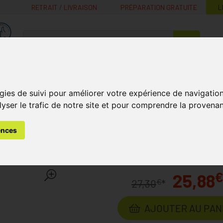
RETRAIT / LIVRAISON
PRÉPARATION GRATUITE
L
MaPharmacie.be ma santé, mes conseils, mes prix
Nutrition -
Soins Bébé et
Médecines
Minceur
B
Vitamines
Grossesse
naturelles
gies de suivi pour améliorer votre expérience de navigatio
lyser le trafic de notre site et pour comprendre la provenan
 et de la Peau
Douxo S3 Seb Shampooing 200ml
ences
mpooing 200ml
Laboratoire
DOUXO
25,88
€
27,30
*
AJOUTER AU PAN