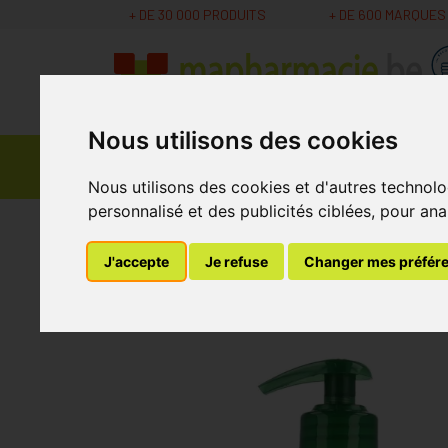
+ DE 30 000 PRODUITS
+ DE 600 MARQUES
Nous utilisons des cookies
Parapharmacie -
Promos
Médicaments
Cosmétiques
Nous utilisons des cookies et d'autres technolo
personnalisé et des publicités ciblées, pour ana
MaPharmacie.be
Vétérinaire
Soins du Pelage
J'accepte
Je refuse
Changer mes préfér
Douxo S3 Seb Sha