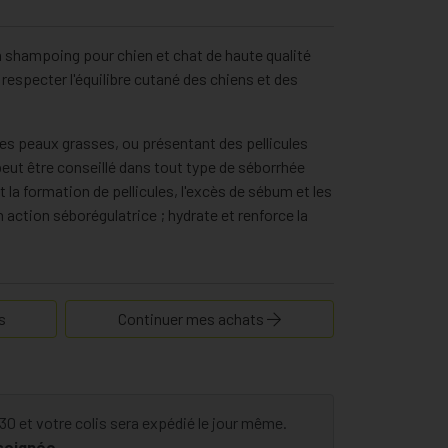
shampoing pour chien et chat de haute qualité
especter l'équilibre cutané des chiens et des
es peaux grasses, ou présentant des pellicules
peut être conseillé dans tout type de séborrhée
it la formation de pellicules, l'excès de sébum et les
action séborégulatrice ; hydrate et renforce la
s
Continuer mes achats
 et votre colis sera expédié le jour même.
 soignée.