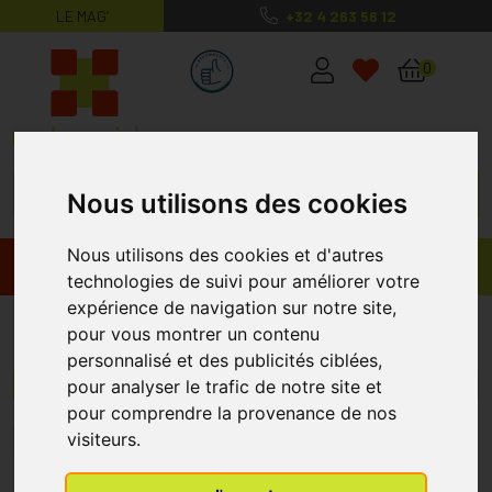
LE MAG’
+32 4 263 56 12
MaPharmacie.be ma santé, mes conse
0
Nous utilisons des cookies
Nous utilisons des cookies et d'autres
Promos
Produits
technologies de suivi pour améliorer votre
expérience de navigation sur notre site,
Alcoline
pour vous montrer un contenu
personnalisé et des publicités ciblées,
pour analyser le trafic de notre site et
Menu/Filtres
pour comprendre la provenance de nos
visiteurs.
1