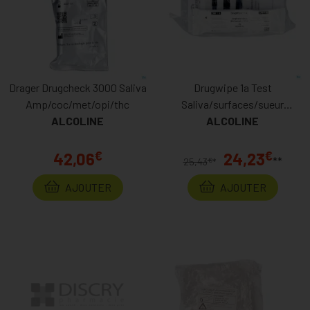
Drager Drugcheck 3000 Saliva
Drugwipe 1a Test
Amp/coc/met/opi/thc
Saliva/surfaces/sueur
ALCOLINE
ALCOLINE
Cannabis
€
€
42,06
24,23
**
€
25,43
*
AJOUTER
AJOUTER