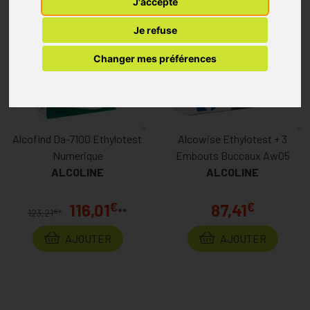
J'accepte
Je refuse
Changer mes préférences
Alcofind Da-7100 Ethylotest
Alcowise Ethylotest + 3
Numerique
Embouts Buccaux Aw05
ALCOLINE
ALCOLINE
€
€
116,01
87,41
**
€
123,21
*
AJOUTER
AJOUTER