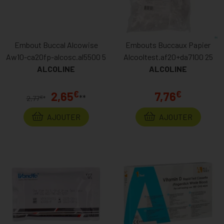
Embout Buccal Alcowise
Embouts Buccaux Papier
Aw10-ca20fp-alcosc.al5500 5
Alcooltest.af20+da7100 25
ALCOLINE
ALCOLINE
€
€
2,65
7,76
**
€
2,77
*
AJOUTER
AJOUTER