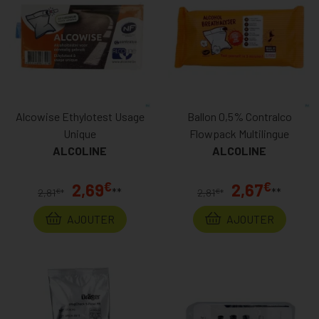
Alcowise Ethylotest Usage
Ballon 0,5% Contralco
Unique
Flowpack Multilingue
ALCOLINE
ALCOLINE
€
€
2,69
2,67
**
**
€
€
2,81
*
2,81
*
AJOUTER
AJOUTER