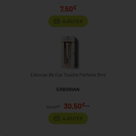
€
7,50
AJOUTER
Erborian Bb Eye Touche Parfaite 15ml
ERBORIAN
€
30,50
**
€
33,50
*
AJOUTER