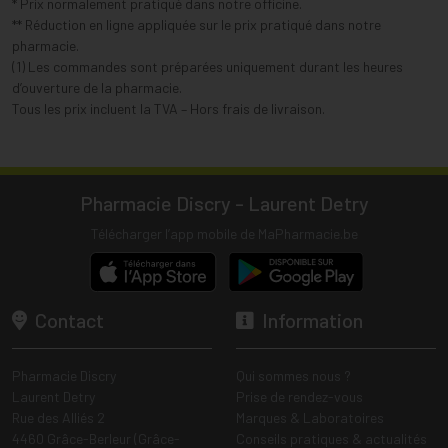
* Prix normalement pratiqué dans notre officine.
** Réduction en ligne appliquée sur le prix pratiqué dans notre
pharmacie.
(1) Les commandes sont préparées uniquement durant les heures
d’ouverture de la pharmacie.
Tous les prix incluent la TVA – Hors frais de livraison.
Pharmacie Discry - Laurent Detry
Télécharger l’app mobile de MaPharmacie.be
Contact
Information
Pharmacie Discry
Qui sommes nous ?
Laurent Detry
Prise de rendez-vous
Rue des Alliés 2
Marques & Laboratoires
4460 Grâce-Berleur (Grâce-
Conseils pratiques & actualités