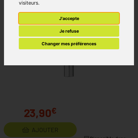
visiteurs.
J'accepte
Je refuse
Changer mes préférences
€
23,90
AJOUTER