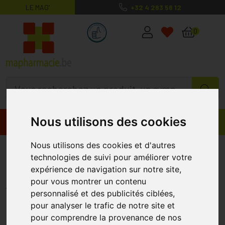
LE MAG’
+32 4 263 56 12
MaPharmacie.be ma santé, mes conse
0
Nous utilisons des cookies
Promos
Produits
Nous utilisons des cookies et d'autres
Erborian Cc Crème Teinte Doré
technologies de suivi pour améliorer votre
15ml
expérience de navigation sur notre site,
pour vous montrer un contenu
ERBORIAN
personnalisé et des publicités ciblées,
pour analyser le trafic de notre site et
pour comprendre la provenance de nos