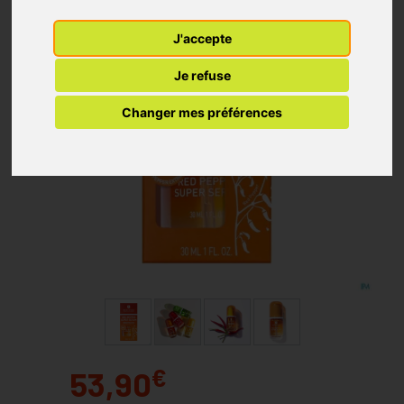
J'accepte
Je refuse
Changer mes préférences
€
53,90