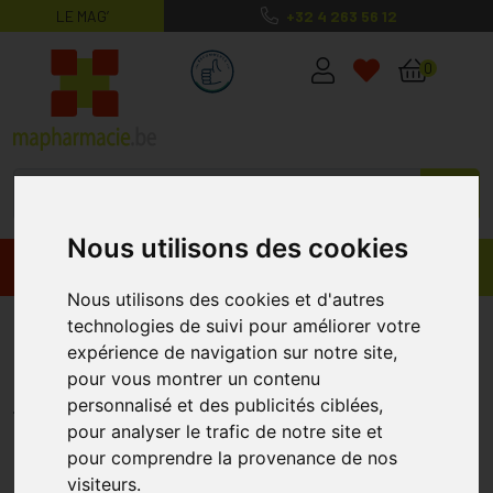
LE MAG’
+32 4 263 56 12
MaPharmacie.be ma santé, mes conse
0
Nous utilisons des cookies
Promos
Produits
Nous utilisons des cookies et d'autres
Erborian Red Pepper Super
technologies de suivi pour améliorer votre
expérience de navigation sur notre site,
Sérum 30ml
pour vous montrer un contenu
ERBORIAN
personnalisé et des publicités ciblées,
pour analyser le trafic de notre site et
pour comprendre la provenance de nos
visiteurs.