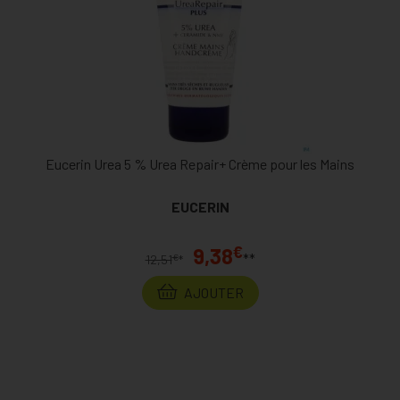
Eucerin Urea 5 % Urea Repair+ Crème pour les Mains
EUCERIN
€
9,38
**
€
12,51
*
AJOUTER