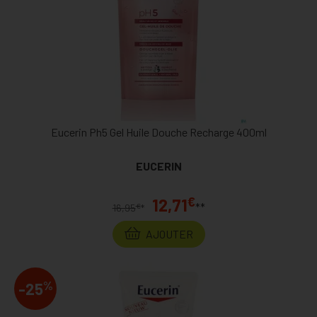
Eucerin Ph5 Gel Huile Douche Recharge 400ml
EUCERIN
€
12,71
**
€
16,95
*
AJOUTER
%
-25