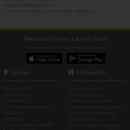
d’ouverture de la pharmacie.
Tous les prix incluent la TVA – Hors frais de livraison.
Pharmacie Discry - Laurent Detry
Télécharger l’app mobile de MaPharmacie.be
Contact
Information
Pharmacie Discry
Qui sommes nous ?
Laurent Detry
Prise de rendez-vous
Rue des Alliés 2
Marques & Laboratoires
4460 Grâce-Berleur (Grâce-
Conseils pratiques & actualités
Hollogne)
Informations médicaments
APB 624601
Contactez-nous
N Entreprise BE0414.635.903
Mentions légales & vie privée