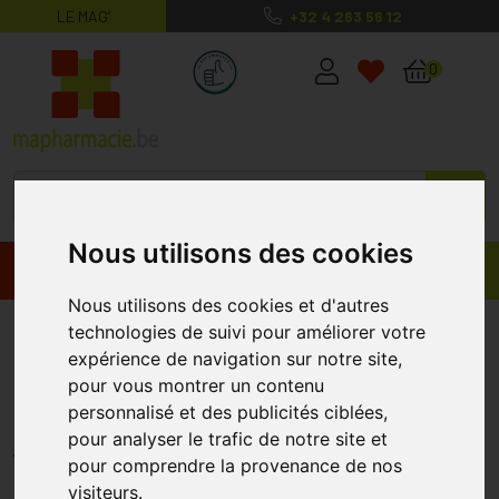
LE MAG’
+32 4 263 56 12
MaPharmacie.be ma santé, mes conse
0
Nous utilisons des cookies
Promos
Produits
Nous utilisons des cookies et d'autres
Eucerin Ph5 Pain
technologies de suivi pour améliorer votre
expérience de navigation sur notre site,
Dermatologique Duopack
pour vous montrer un contenu
2x100gr 2e-50%
personnalisé et des publicités ciblées,
pour analyser le trafic de notre site et
EUCERIN
pour comprendre la provenance de nos
visiteurs.