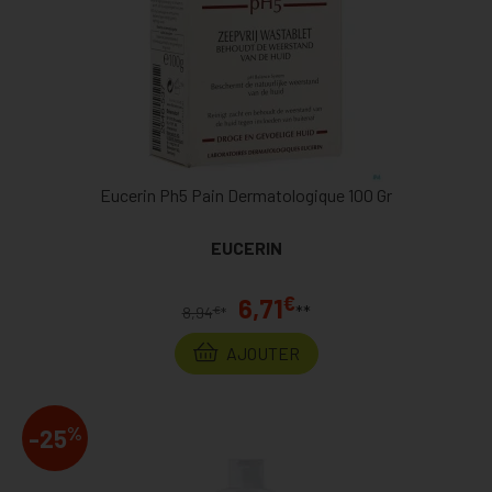
Eucerin Ph5 Pain Dermatologique 100 Gr
EUCERIN
€
6,71
**
€
8,94
*
AJOUTER
%
-25