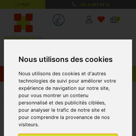
LE MAG’
+32 4 263 56 12
MaPharmacie.be ma santé, mes conse
0
Nous utilisons des cookies
Nous utilisons des cookies et d'autres
Promos
Produits
technologies de suivi pour améliorer votre
expérience de navigation sur notre site,
Femannose N Sachets 30
pour vous montrer un contenu
FEMANNOSE
personnalisé et des publicités ciblées,
pour analyser le trafic de notre site et
pour comprendre la provenance de nos
visiteurs.