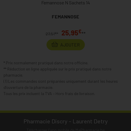
Femannose N Sachets 14
FEMANNOSE
€
25,95
**
€
27,51
*
AJOUTER
* Prix normalement pratiqué dans notre officine.
** Réduction en ligne appliquée sur le prix pratiqué dans notre
pharmacie.
(1) Les commandes sont préparées uniquement durant les heures
d’ouverture de la pharmacie.
Tous les prix incluent la TVA – Hors frais de livraison.
Pharmacie Discry - Laurent Detry
Télécharger l’app mobile de MaPharmacie.be