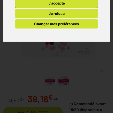
J'accepte
Je refuse
Changer mes préférences
€
39,16
**
€
41,50
*
Commandé avant
11h30 disponible à
AJOUTER