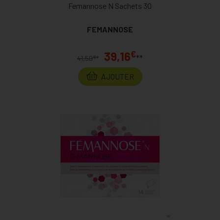
Femannose N Sachets 30
FEMANNOSE
€
39,16
**
€
41,50
*
AJOUTER