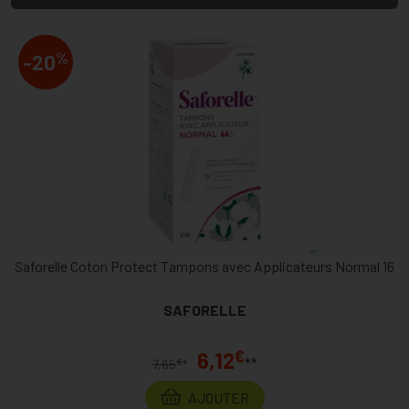
%
-20
Saforelle Coton Protect Tampons avec Applicateurs Normal 16
SAFORELLE
€
6,12
**
€
7,65
*
AJOUTER