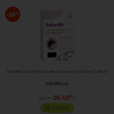
%
-20
Saforelle Culotte Menstruelle Classique Flux Normal Taille 48
SAFORELLE
€
26,42
**
€
33,02
*
AJOUTER