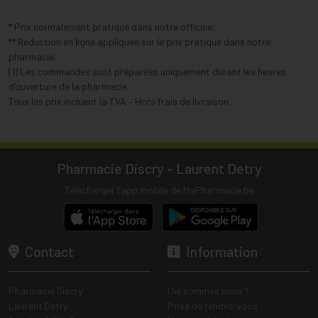
* Prix normalement pratiqué dans notre officine.
** Réduction en ligne appliquée sur le prix pratiqué dans notre
pharmacie.
(1) Les commandes sont préparées uniquement durant les heures
d’ouverture de la pharmacie.
Tous les prix incluent la TVA – Hors frais de livraison.
Pharmacie Discry - Laurent Detry
Télécharger l’app mobile de MaPharmacie.be
Contact
Information
Pharmacie Discry
Qui sommes nous ?
Laurent Detry
Prise de rendez-vous