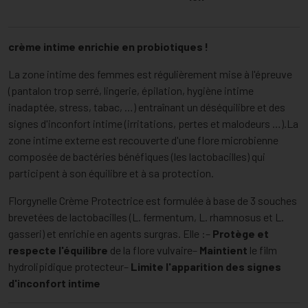
crème intime enrichie en probiotiques !
La zone intime des femmes est régulièrement mise à l'épreuve
(pantalon trop serré, lingerie, épilation, hygiène intime
inadaptée, stress, tabac, …) entraînant un déséquilibre et des
signes d'inconfort intime (irritations, pertes et malodeurs …).La
zone intime externe est recouverte d'une flore microbienne
composée de bactéries bénéfiques (les lactobacilles) qui
participent à son équilibre et à sa protection.
Florgynelle Crème Protectrice est formulée à base de 3 souches
brevetées de lactobacilles (L. fermentum, L. rhamnosus et L.
gasseri) et enrichie en agents surgras. Elle :–
Protège et
respecte l'équilibre
de la flore vulvaire–
Maintient
le film
hydrolipidique protecteur–
Limite l'apparition des signes
d'inconfort intime