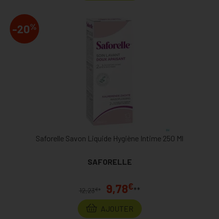
%
-20
Saforelle Savon Liquide Hygiène Intime 250 Ml
SAFORELLE
€
9,78
**
€
12,23
*
AJOUTER