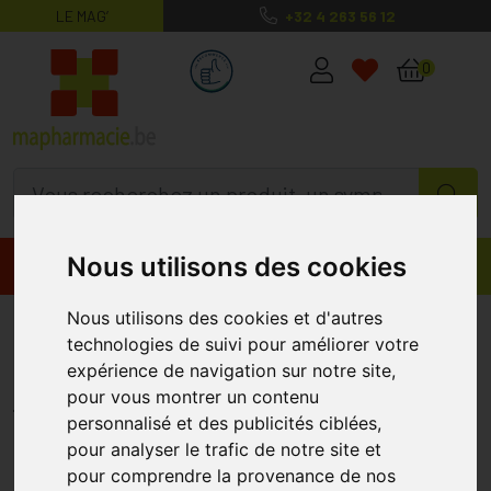
LE MAG’
+32 4 263 56 12
MaPharmacie.be ma santé, mes conse
0
Nous utilisons des cookies
Promos
Produits
Nous utilisons des cookies et d'autres
Florgynelle Crème Protectrice
technologies de suivi pour améliorer votre
15ml
expérience de navigation sur notre site,
pour vous montrer un contenu
SAFORELLE
personnalisé et des publicités ciblées,
pour analyser le trafic de notre site et
%
-20
pour comprendre la provenance de nos