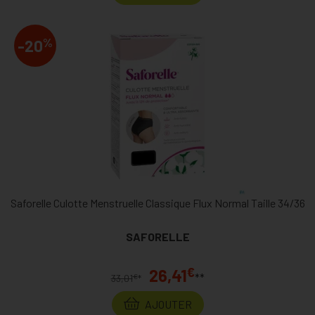
%
-20
Saforelle Culotte Menstruelle Classique Flux Normal Taille 34/36
SAFORELLE
€
26,41
**
€
33,01
*
AJOUTER