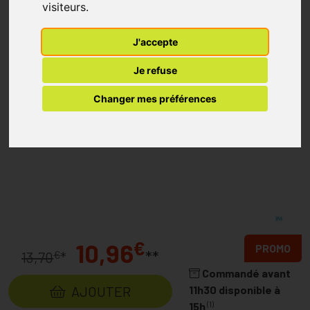
visiteurs.
J'accepte
Je refuse
Changer mes préférences
€
10,96
PROMO
**
€
13,70
*
Commandé avant
AJOUTER
11h30 disponible à
(1)
15h