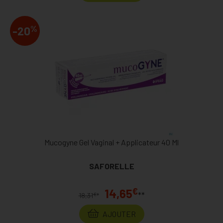
%
-20
Mucogyne Gel Vaginal + Applicateur 40 Ml
SAFORELLE
€
14,65
**
€
18,31
*
AJOUTER