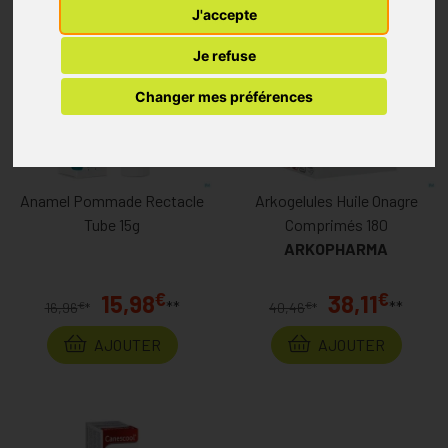
J'accepte
Je refuse
Changer mes préférences
Anamel Pommade Rectacle
Arkogelules Huile Onagre
Tube 15g
Comprimés 180
ARKOPHARMA
€
€
15,98
38,11
**
**
€
€
16,96
*
40,46
*
AJOUTER
AJOUTER