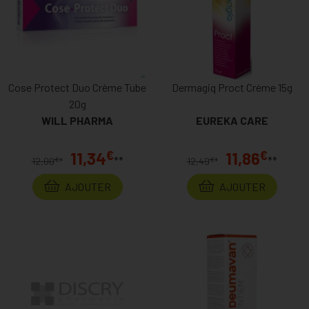
Cose Protect Duo Crème Tube
Dermagiq Proct Crème 15g
20g
WILL PHARMA
EUREKA CARE
€
€
11,34
11,86
**
**
€
€
12,00
*
12,49
*
AJOUTER
AJOUTER