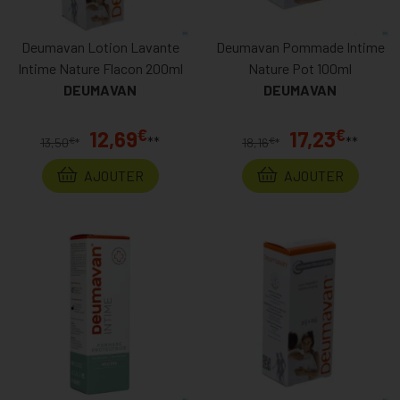
Deumavan Lotion Lavante
Deumavan Pommade Intime
Intime Nature Flacon 200ml
Nature Pot 100ml
DEUMAVAN
DEUMAVAN
€
€
12,69
17,23
**
**
€
€
13,50
*
18,16
*
AJOUTER
AJOUTER