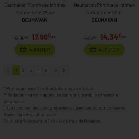
Deumavan Pommade Intimes
Deumavan Pommade Intimes
Nature Tube 125ml
Nature Tube 50ml
DEUMAVAN
DEUMAVAN
€
€
17,98
14,34
**
**
€
€
19,00
*
14,95
*
AJOUTER
AJOUTER
1
2
3
4
5
10
* Prix normalement pratiqué dans notre officine.
** Réduction en ligne appliquée sur le prix pratiqué dans notre
pharmacie.
(1) Les commandes sont préparées uniquement durant les heures
d’ouverture de la pharmacie.
Tous les prix incluent la TVA – Hors frais de livraison.