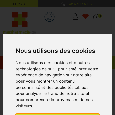
LE MAG’
+32 4 263 56 12
MaPharmacie.be ma santé, mes conse
0
Nous utilisons des cookies
Promos
Produits
Nous utilisons des cookies et d'autres
technologies de suivi pour améliorer votre
expérience de navigation sur notre site,
Hygiène Intime
pour vous montrer un contenu
personnalisé et des publicités ciblées,
Menu/Filtres
pour analyser le trafic de notre site et
pour comprendre la provenance de nos
1
2
3
4
5
10
visiteurs.