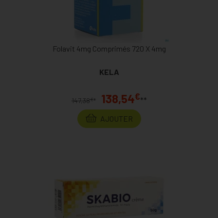
Folavit 4mg Comprimés 720 X 4mg
KELA
€
138,54
**
€
147,38
*
AJOUTER