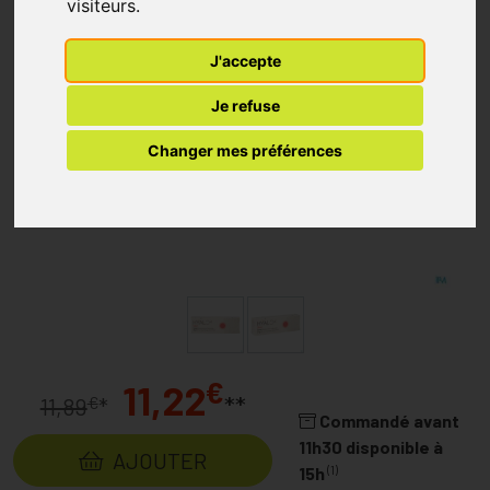
visiteurs.
J'accepte
Je refuse
Changer mes préférences
€
11,22
**
€
11,89
*
Commandé avant
11h30 disponible à
AJOUTER
(1)
15h