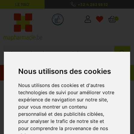
LE MAG’
+32 4 263 56 12
MaPharmacie.be ma santé, mes conse
0
Nous utilisons des cookies
Promos
Produits
Nous utilisons des cookies et d'autres
Hyalo 4 Skin Crème 25 G
KELA
technologies de suivi pour améliorer votre
expérience de navigation sur notre site,
pour vous montrer un contenu
personnalisé et des publicités ciblées,
pour analyser le trafic de notre site et
pour comprendre la provenance de nos