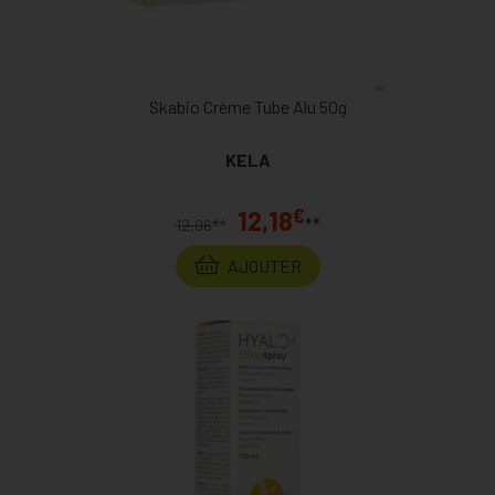
Skabio Crème Tube Alu 50g
KELA
€
12,18
**
€
12,96
*
AJOUTER