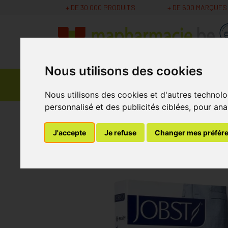
+ DE 30 000 PRODUITS
+ DE 600 MARQUES
Nous utilisons des cookies
Parapharmacie -
Promos
Médicaments
Cosmétiques
Nous utilisons des cookies et d'autres technolo
personnalisé et des publicités ciblées, pour ana
MaPharmacie.be
Bandagisterie
Bas de Cont
J'accepte
Je refuse
Changer mes préfér
Jobst For Men Ambit