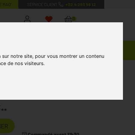
E MAG’
SERVICE CLIENT
+32 4 263 56 12
0
Mon
Mes
Mon
compte
favoris
panier
Ventes
andagisterie
Vétérinaire
Marques
Privées
n sur notre site, pour vous montrer un contenu
ce de nos visiteurs.
1p
ack Iv 1p
Laboratoire
JOBST
€
**
IER
Commandé avant 11h30