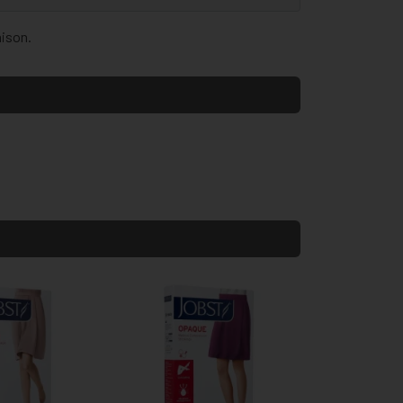
aison.