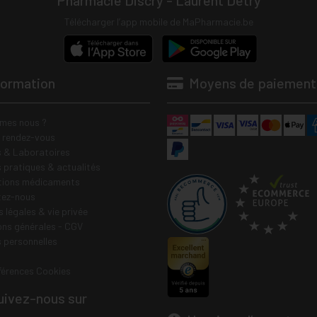
Pharmacie Discry - Laurent Detry
Télécharger l’app mobile de MaPharmacie.be
formation
Moyens de paiement
mes nous ?
e rendez-vous
 & Laboratoires
s pratiques & actualités
tions médicaments
tez-nous
 légales & vie privée
ons générales - CGV
 personnelles
férences Cookies
ivez-nous sur