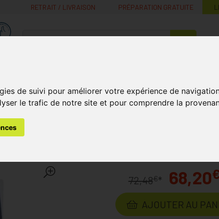
RETRAIT / LIVRAISON
PRÉPARATION GRATUITE
L
MaPharmacie.be ma santé, mes conseils, mes prix
Nutrition -
Soins Bébé et
Médecines
Minceur
B
Vitamines
Grossesse
naturelles
gies de suivi pour améliorer votre expérience de navigatio
lyser le trafic de notre site et pour comprendre la provenan
ention
Jobst For Men Ambition Cl2 Adulte Regular Black Iv 
ences
ion Cl2 Adulte Regular Bl
68,20
€
72,48
*
AJOUTER AU PAN