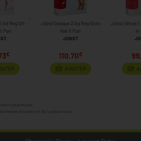
1 Ad Reg Sft
Jobst Opaque 2 Ag Reg Dots
Jobst Ultras 1
ii Pair
Nat Ii Pair
Iv
BST
JOBST
JO
€
€
73
110,70
99
OUTER
AJOUTER
A
s notre pharmacie.
s heures d’ouverture de la pharmacie.