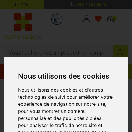
LE MAG’
+32 4 263 56 12
MaPharmacie.be ma santé, mes conse
0
Promos
Produits
Nous utilisons des cookies
Mustela Baume Universel aux 3
Nous utilisons des cookies et d'autres
Extraits d'Avocat 75ml
technologies de suivi pour améliorer votre
expérience de navigation sur notre site,
MUSTELA
pour vous montrer un contenu
personnalisé et des publicités ciblées,
pour analyser le trafic de notre site et
%
-20