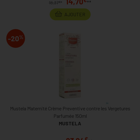
14,70
**
€
18,37
*
AJOUTER
%
-20
Mustela Maternité Crème Preventive contre les Vergetures
Parfumée 150ml
MUSTELA
€