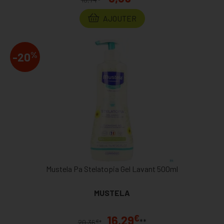
AJOUTER
%
-20
Mustela Pa Stelatopia Gel Lavant 500ml
MUSTELA
€
16,29
**
€
20,36
*