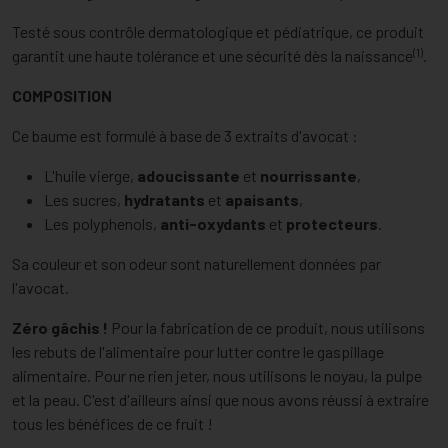
Testé sous contrôle dermatologique et pédiatrique, ce produit
(1)
garantit une haute tolérance et une sécurité dès la naissance
.
COMPOSITION
Ce baume est formulé à base de 3 extraits d'avocat :
L'huile vierge,
adoucissante
et
nourrissante
,
Les sucres,
hydratants
et
apaisants
,
Les polyphenols,
anti-oxydants
et
protecteurs
.
Sa couleur et son odeur sont naturellement données par
l'avocat.
Zéro gâchis !
Pour la fabrication de ce produit, nous utilisons
les rebuts de l'alimentaire pour lutter contre le gaspillage
alimentaire. Pour ne rien jeter, nous utilisons le noyau, la pulpe
et la peau. C'est d'ailleurs ainsi que nous avons réussi à extraire
tous les bénéfices de ce fruit !