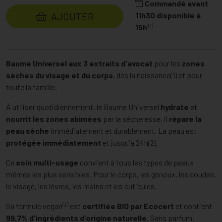
Commandé avant
AJOUTER
11h30 disponible à
(1)
15h
Baume Universel aux 3 extraits d'avocat
pour les
zones
sèches du visage et du corps
, dès la naissance(1) et pour
toute la famille.
À utiliser quotidiennement, le Baume Universel
hydrate
et
nourrit les zones abimées
par la sécheresse, il
répare la
peau sèche
immédiatement et durablement. La peau est
protégée immédiatement
et jusqu'à 24h(2).
Ce
soin multi-usage
convient à tous les types de peaux
mêmes les plus sensibles. Pour le corps, les genoux, les coudes,
le visage, les lèvres, les mains et les cuticules.
(3)
Sa formule vegan
est
certifiée BIO par Ecocert
et contient
99,7% d'ingrédients
d'origine naturelle
. Sans parfum.