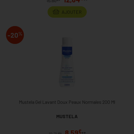
**
15,80
*
AJOUTER
%
-20
Mustela Gel Lavant Doux Peaux Normales 200 Ml
MUSTELA
€
8,59
**
€
10,74
*