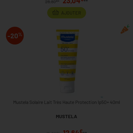
23,04
**
€
28,80
*
AJOUTER
%
-20
Mustela Solaire Lait Très Haute Protection Ip50+ 40ml
MUSTELA
€
12,64
€