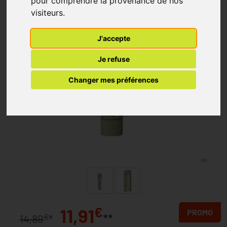
pour comprendre la provenance de nos
visiteurs.
J'accepte
Je refuse
Changer mes préférences
€
11,91
PROMO
**
€
14,89
*