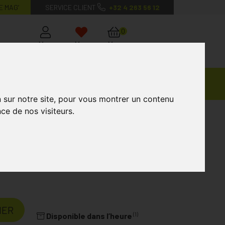
E MAG’
SERVICE CLIENT
+32 4 263 56 12
0
Mon
Mes
Mon
compte
favoris
panier
Ventes
andagisterie
Vétérinaire
Marques
Privées
n sur notre site, pour vous montrer un contenu
ce de nos visiteurs.
ions Brosse à Dents Electrique Blue
Laboratoire
MY VARIATIONS
IER
(1)
Disponible dans l’heure