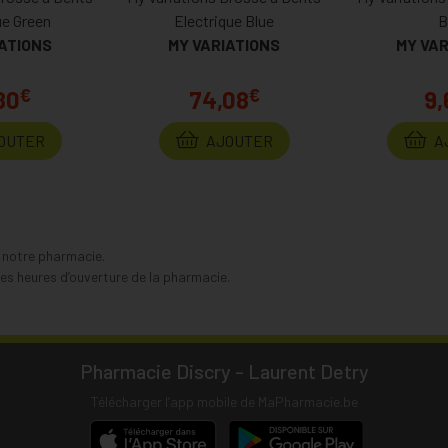
ue Green
Electrique Blue
B
IATIONS
MY VARIATIONS
MY VAR
€
€
80
74,08
9,
OUTER
AJOUTER
A
s notre pharmacie.
s heures d’ouverture de la pharmacie.
Pharmacie Discry - Laurent Detry
Télécharger l’app mobile de MaPharmacie.be