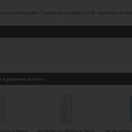
 non contractuelle - Tous les prix incluent la TVA - Hors frais de livr
t également acheté :
Brosse à Dents
My Variations Brosse à Dents
My Variations