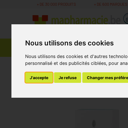
+ DE 30 000 PRODUITS
+ DE 600 MARQUES
Nous utilisons des cookies
Parapharmacie -
Promos
Médicaments
Cosmétiques
Nous utilisons des cookies et d'autres technolo
personnalisé et des publicités ciblées, pour ana
MaPharmacie.be
Parapharmacie - Cosmétique
J'accepte
Je refuse
Changer mes préfér
My Variations Bros