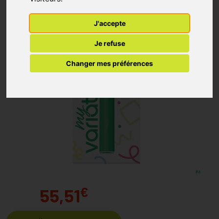
J'accepte
Je refuse
Changer mes préférences
€
55,51