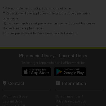
* Prix normalement pratiqué dans notre officine.
** Réduction en ligne appliquée sur le prix pratiqué dans notre
pharmacie.
(1) Les commandes sont préparées uniquement durant les heures
d’ouverture de la pharmacie.
Tous les prix incluent la TVA – Hors frais de livraison.
Pharmacie Discry - Laurent Detry
Télécharger l’app mobile de MaPharmacie.be
Contact
Information
Pharmacie Discry
Qui sommes nous ?
Laurent Detry
Prise de rendez-vous