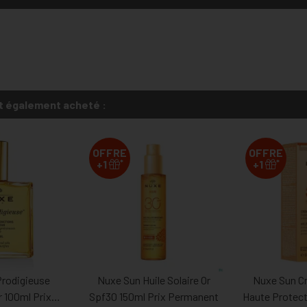
t également acheté :
OFFRE
OFFRE
*
*
+1
+1
Prodigieuse
Nuxe Sun Huile Solaire Or
Nuxe Sun C
 100ml Prix
Spf30 150ml Prix Permanent
Haute Protect