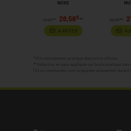
Permanent
NUXE
Perm
NU
€
28,56
2
**
€
€
41,04
*
39,97
*
AJOUTER
AJ
* Prix normalement pratiqué dans notre officine.
** Réduction en ligne appliquée sur le prix pratiqué dan
(1) Les commandes sont préparées uniquement durant le