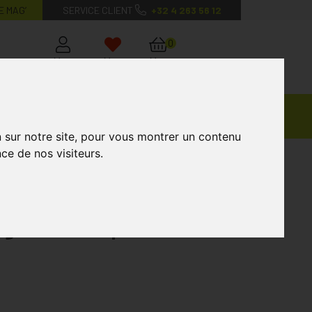
E MAG’
SERVICE CLIENT
+32 4 263 56 12
0
Mon
Mes
Mon
compte
favoris
panier
Ventes
andagisterie
Vétérinaire
Marques
Privées
n sur notre site, pour vous montrer un contenu
ce de nos visiteurs.
age et Corps 400ml