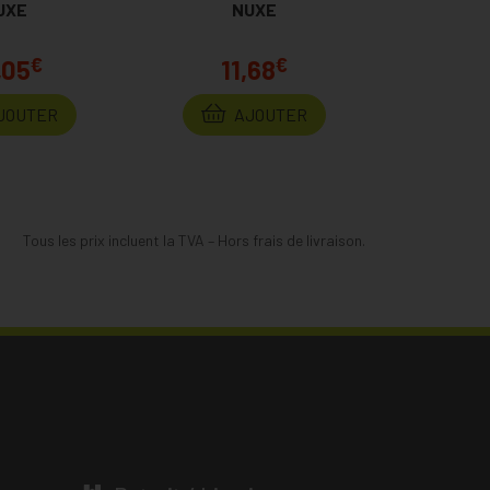
x Permanent
UXE
NUXE
€
€
,05
11,68
JOUTER
AJOUTER
Tous les prix incluent la TVA – Hors frais de livraison.