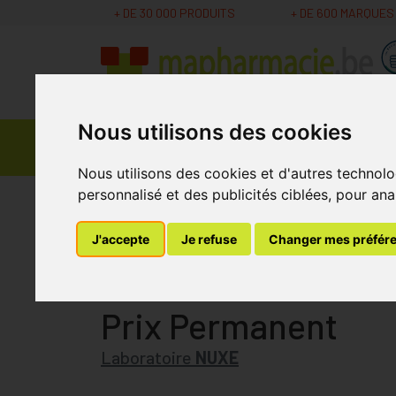
+ DE 30 000 PRODUITS
+ DE 600 MARQUES
Nous utilisons des cookies
Parapharmacie -
Promos
Médicaments
Cosmétiques
Nous utilisons des cookies et d'autres technolo
personnalisé et des publicités ciblées, pour ana
MaPharmacie.be
Parapharmacie - Cosmétique
Nuxe Rêve De Miel Gel Nettoyant Surgras
J'accepte
Je refuse
Changer mes préfér
Nuxe Rêve De Miel 
Prix Permanent
Laboratoire
NUXE