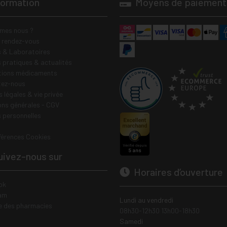
formation
Moyens de paiement
mes nous ?
e rendez-vous
 & Laboratoires
s pratiques & actualités
tions médicaments
tez-nous
 légales & vie privée
ons générales - CGV
 personnelles
férences Cookies
ivez-nous sur
Horaires d’ouverture
ok
am
Lundi au vendredi
e des pharmacies
08h30-12h30 13h00-18h30
Samedi