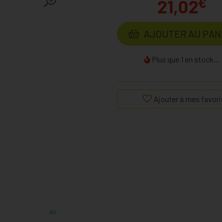
€
21,02
AJOUTER AU PAN
Plus que 1 en stock...
Ajouter à mes favori