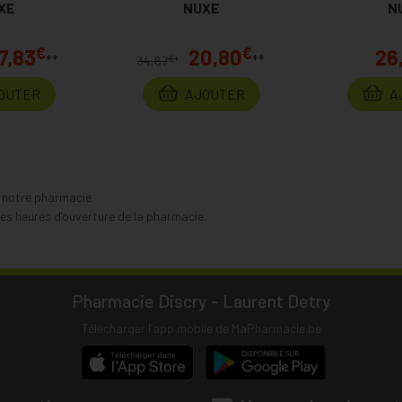
anent
XE
NUXE
50ml Pri
N
€
€
7,83
20,80
26
**
**
€
34,67
*
OUTER
AJOUTER
A
s notre pharmacie.
s heures d’ouverture de la pharmacie.
Pharmacie Discry - Laurent Detry
Télécharger l’app mobile de MaPharmacie.be