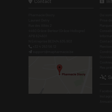
Contact
In
Pharmacie Discry
Qui som
Laurent Detry
Prise d
Rue des Alliés 2
Marques
4460 Grâce-Berleur (Grâce-Hollogne)
Conseil
APB 624601
Informa
N Entreprise BE0414.635.903
Contac
+32 4 263 56 12
Mentions
support
@
mapharmacie.be
Conditi
Données
Cookies
Mes pré
Su
Facebo
Instagr
Annuair