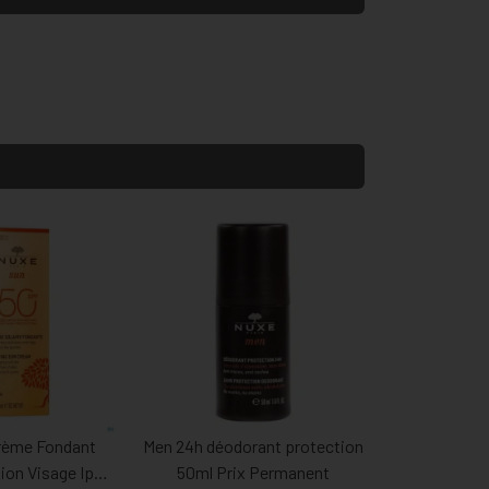
rème Fondant
Men 24h déodorant protection
ion Visage Ip50
50ml Prix Permanent