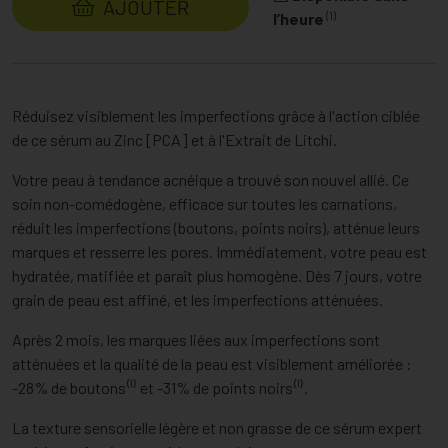
AJOUTER
(1)
l’heure
Réduisez visiblement les imperfections grâce à l'action ciblée
de ce sérum au Zinc [PCA] et à l'Extrait de Litchi.
Votre peau à tendance acnéique a trouvé son nouvel allié. Ce
soin non-comédogène, efficace sur toutes les carnations,
réduit les imperfections (boutons, points noirs), atténue leurs
marques et resserre les pores. Immédiatement, votre peau est
hydratée, matifiée et paraît plus homogène. Dès 7 jours, votre
grain de peau est affiné, et les imperfections atténuées.
Après 2 mois, les marques liées aux imperfections sont
atténuées et la qualité de la peau est visiblement améliorée :
-28% de boutons⁽¹⁾ et -31% de points noirs⁽¹⁾.
La texture sensorielle légère et non grasse de ce sérum expert