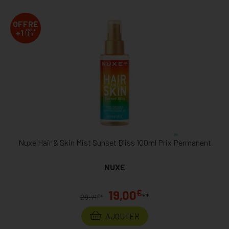
OFFRE
*
+1
Nuxe Hair & Skin Mist Sunset Bliss 100ml Prix Permanent
NUXE
€
19,00
**
€
29,71
*
AJOUTER