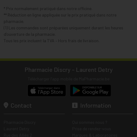
* Prix normalement pratiqué dans notre officine.
** Réduction en ligne appliquée sur le prix pratiqué dans notre
pharmacie.
(1) Les commandes sont préparées uniquement durant les heures
d’ouverture de la pharmacie.
Tous les prix incluent la TVA – Hors frais de livraison.
Pharmacie Discry - Laurent Detry
Télécharger l’app mobile de MaPharmacie.be
Contact
Information
Pharmacie Discry
Qui sommes nous ?
Laurent Detry
Prise de rendez-vous
Rue des Alliés 2
Marques & Laboratoires