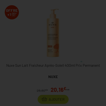
OFFRE
*
+1
Nuxe Sun Lait Fraicheur Après-Soleil 400ml Prix Permanent
NUXE
€
20,16
**
€
28,80
*
AJOUTER