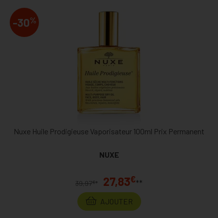
%
-30
Nuxe Huile Prodigieuse Vaporisateur 100ml Prix Permanent
NUXE
€
27,83
**
€
39,97
*
AJOUTER