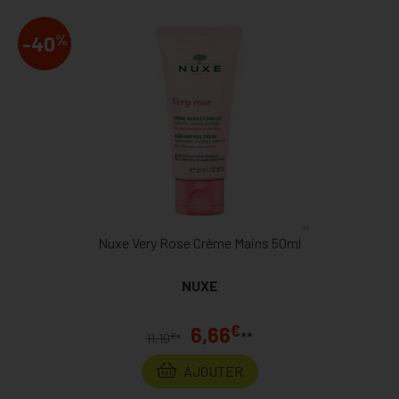
%
-40
Nuxe Very Rose Crème Mains 50ml
NUXE
€
6,66
**
€
11,10
*
AJOUTER