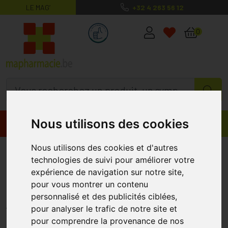
LE MAG’
+32 4 263 56 12
MaPharmacie.be ma santé, mes conse
0
Nous utilisons des cookies
Promos
Produits
Nous utilisons des cookies et d'autres
Nuxe Zinc Power Sérum Anti-
technologies de suivi pour améliorer votre
imperfections 30ml Prix
expérience de navigation sur notre site,
pour vous montrer un contenu
Permanent
personnalisé et des publicités ciblées,
NUXE
pour analyser le trafic de notre site et
pour comprendre la provenance de nos