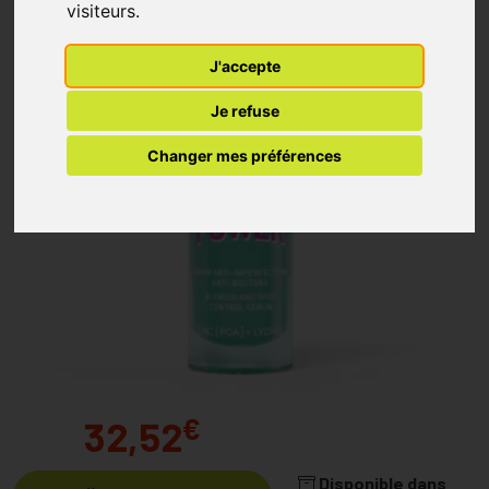
visiteurs.
J'accepte
Je refuse
Changer mes préférences
€
32,52
Disponible dans