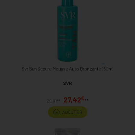
Svr Sun Secure Mousse Auto Bronzante 150ml
SVR
€
27,42
**
€
29,01
*
AJOUTER