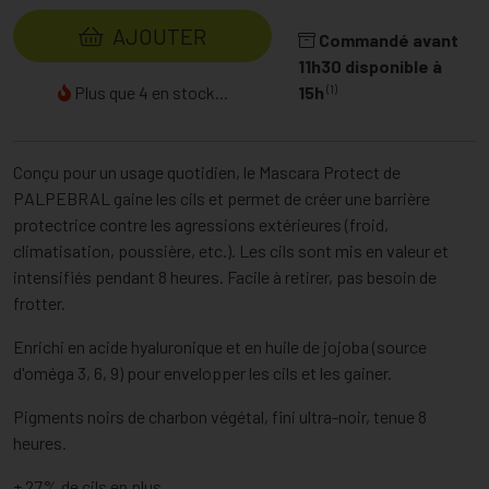
AJOUTER
Commandé avant
11h30 disponible à
(1)
Plus que 4 en stock...
15h
Conçu pour un usage quotidien, le Mascara Protect de
PALPEBRAL gaine les cils et permet de créer une barrière
protectrice contre les agressions extérieures (froid,
climatisation, poussière, etc.). Les cils sont mis en valeur et
intensifiés pendant 8 heures. Facile à retirer, pas besoin de
frotter.
Enrichi en acide hyaluronique et en huile de jojoba (source
d'oméga 3, 6, 9) pour envelopper les cils et les gainer.
Pigments noirs de charbon végétal, fini ultra-noir, tenue 8
heures.
+ 27% de cils en plus