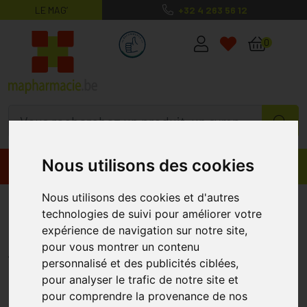
LE MAG’
+32 4 263 56 12
MaPharmacie.be ma santé, mes conse
0
Nous utilisons des cookies
Promos
Produits
Nous utilisons des cookies et d'autres
SVR Palpébral Mascara Protect
technologies de suivi pour améliorer votre
9ml
expérience de navigation sur notre site,
pour vous montrer un contenu
SVR
personnalisé et des publicités ciblées,
pour analyser le trafic de notre site et
pour comprendre la provenance de nos