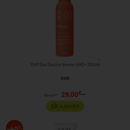
SVR Sun Secure Brume Ip50+ 200ml
SVR
€
29,00
**
€
30,62
*
AJOUTER
%
-40