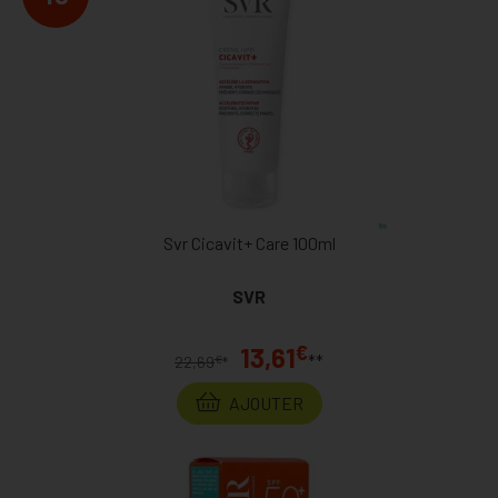
Svr Cicavit+ Care 100ml
SVR
€
13,61
**
€
22,69
*
AJOUTER