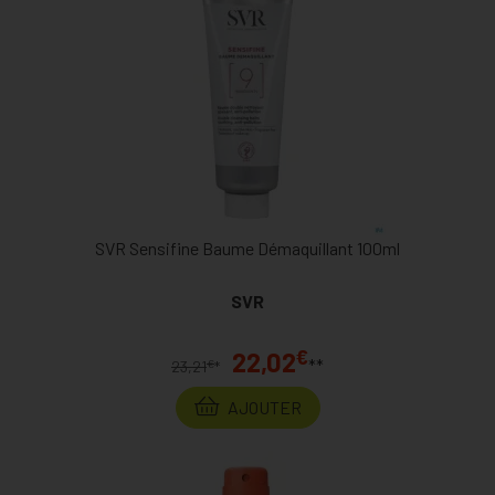
SVR Sensifine Baume Démaquillant 100ml
SVR
€
22,02
**
€
23,21
*
AJOUTER