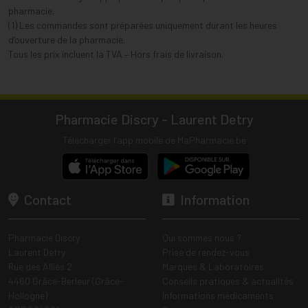
pharmacie.
(1) Les commandes sont préparées uniquement durant les heures
d’ouverture de la pharmacie.
Tous les prix incluent la TVA – Hors frais de livraison.
Pharmacie Discry - Laurent Detry
Télécharger l’app mobile de MaPharmacie.be
Contact
Information
Pharmacie Discry
Qui sommes nous ?
Laurent Detry
Prise de rendez-vous
Rue des Alliés 2
Marques & Laboratoires
4460 Grâce-Berleur (Grâce-
Conseils pratiques & actualités
Hollogne)
Informations médicaments