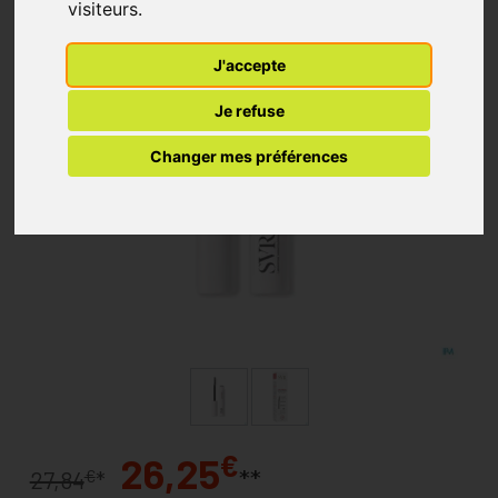
visiteurs.
J'accepte
Je refuse
Changer mes préférences
€
26,25
**
€
27,84
*