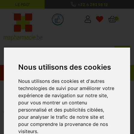
LE MAG’
+32 4 263 56 12
MaPharmacie.be ma santé, mes conse
0
Nous utilisons des cookies
Promos
Produits
Nous utilisons des cookies et d'autres
Pranarom Poivre Noir 533 Huile
technologies de suivi pour améliorer votre
expérience de navigation sur notre site,
Essentielle 5 Ml
pour vous montrer un contenu
PRANAROM
personnalisé et des publicités ciblées,
pour analyser le trafic de notre site et
pour comprendre la provenance de nos
%
-23
visiteurs.