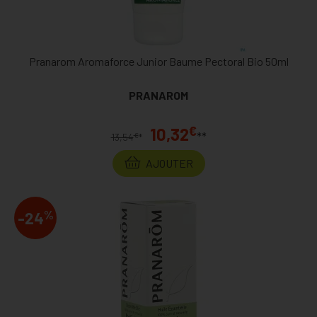
Pranarom Aromaforce Junior Baume Pectoral Bio 50ml
PRANAROM
€
10,32
**
€
13,54
*
AJOUTER
%
-24