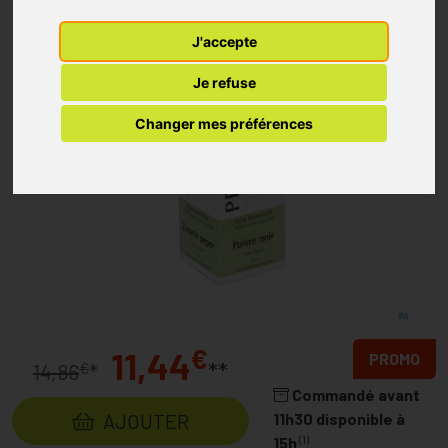
J'accepte
Je refuse
Changer mes préférences
€
11,44
PROMO
**
€
14,86
*
Commandé avant
AJOUTER
11h30 disponible à
(1)
15h