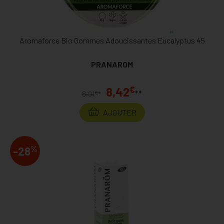
Aromaforce Bio Gommes Adoucissantes Eucalyptus 45
PRANAROM
€
8,42
**
€
8,91
*
AJOUTER
%
-28