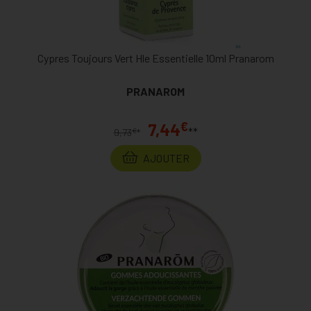
Cypres Toujours Vert Hle Essentielle 10ml Pranarom
PRANAROM
€
7,44
**
€
9,73
*
AJOUTER