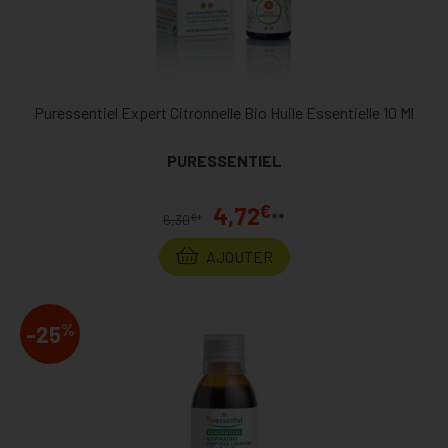
Puressentiel Expert Citronnelle Bio Huile Essentielle 10 Ml
PURESSENTIEL
€
4,72
**
€
6,30
*
AJOUTER
%
-25