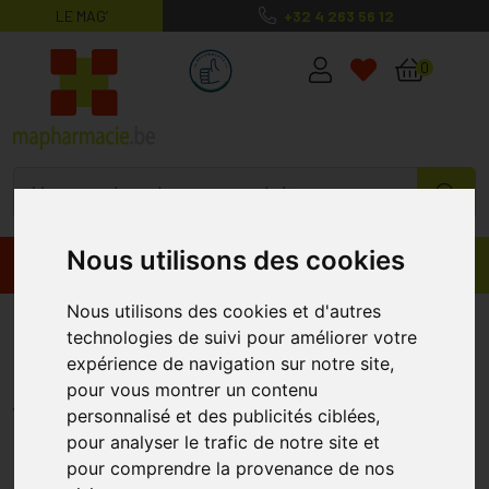
LE MAG’
+32 4 263 56 12
MaPharmacie.be ma santé, mes conse
0
Nous utilisons des cookies
Promos
Produits
Nous utilisons des cookies et d'autres
Puressentiel hydrolat hamamelis
technologies de suivi pour améliorer votre
bio 200ml
expérience de navigation sur notre site,
pour vous montrer un contenu
PURESSENTIEL
personnalisé et des publicités ciblées,
pour analyser le trafic de notre site et
%
pour comprendre la provenance de nos
-25