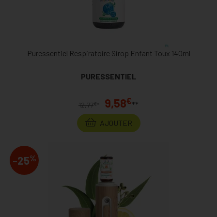
Puressentiel Respiratoire Sirop Enfant Toux 140ml
PURESSENTIEL
€
9,58
**
€
12,77
*
AJOUTER
%
-25