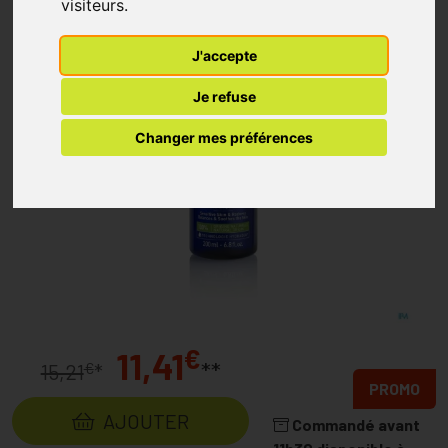
visiteurs.
J'accepte
Je refuse
Changer mes préférences
€
11,41
**
€
15,21
*
PROMO
AJOUTER
Commandé avant