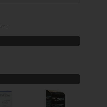
aison.