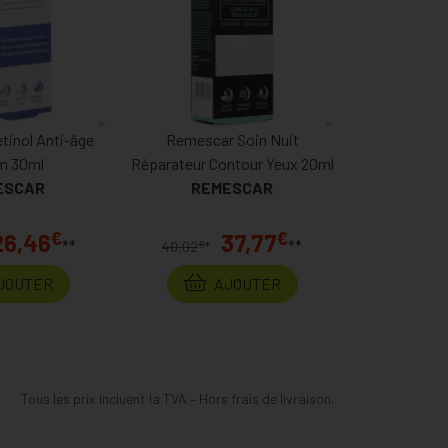
tinol Anti-âge
Remescar Soin Nuit
m 30ml
Réparateur Contour Yeux 20ml
ESCAR
REMESCAR
€
€
26,46
37,77
**
**
€
40,02
*
JOUTER
AJOUTER
Tous les prix incluent la TVA – Hors frais de livraison.