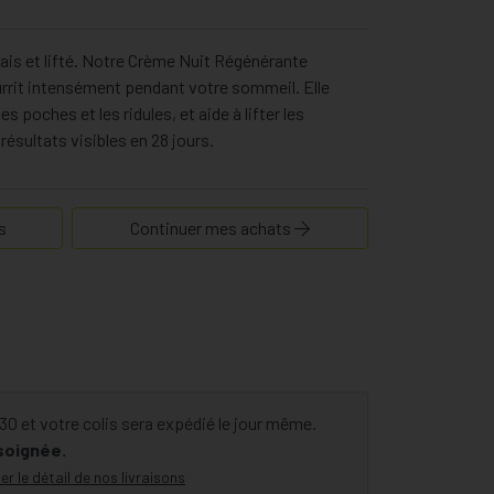
rais et lifté. Notre Crème Nuit Régénérante
rrit intensément pendant votre sommeil. Elle
s poches et les ridules, et aide à lifter les
ésultats visibles en 28 jours.
s
Continuer mes achats
 et votre colis sera expédié le jour même.
 soignée.
er le détail de nos livraisons