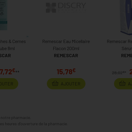
hes & Cernes
Remescar Eau Micellaire
Remescar Re
ube 8ml
Flacon 200ml
Séru
SCAR
REMESCAR
REM
€
€
7,72
15,78
**
€
28,02
*
OUTER
AJOUTER
A
s notre pharmacie.
s heures d’ouverture de la pharmacie.