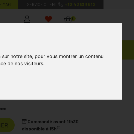
E MAG’
SERVICE CLIENT
+32 4 263 56 12
0
Mon
Mes
Mon
compte
favoris
panier
Ventes
andagisterie
Vétérinaire
Marques
Privées
n sur notre site, pour vous montrer un contenu
ce de nos visiteurs.
 Réparateur Contour Yeux 20ml
x 20ml
Laboratoire
REMESCAR
**
Commandé avant 11h30
IER
(1)
disponible à 15h