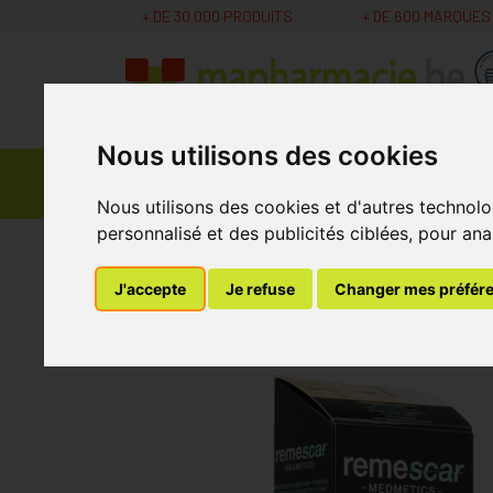
+ DE 30 000 PRODUITS
+ DE 600 MARQUES
Nous utilisons des cookies
Parapharmacie -
Promos
Médicaments
Cosmétiques
Nous utilisons des cookies et d'autres technolo
personnalisé et des publicités ciblées, pour ana
MaPharmacie.be
Parapharmacie - Cosmétique
J'accepte
Je refuse
Changer mes préfér
Remescar Soin Nui