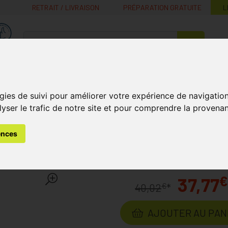
RETRAIT / LIVRAISON
PRÉPARATION GRATUITE
L
MaPharmacie.be ma santé, mes conseils, mes prix
Nutrition -
Soins Bébé et
Médecines
Minceur
B
Vitamines
Grossesse
naturelles
gies de suivi pour améliorer votre expérience de navigatio
lyser le trafic de notre site et pour comprendre la provenan
s
Soins du Visage
Contour des Yeux
Remescar Soin Nuit
ences
t Réparateur Contour Yeu
€
37,77
€
40,02
*
AJOUTER AU PAN