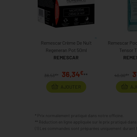
Remescar Crème De Nuit
Remescar Poc
Regeneran Pot 50ml
Tensor T
REMESCAR
REME
€
36,34
3
**
€
€
38,53
*
40,00
*
AJOUTER
AJ
* Prix normalement pratiqué dans notre officine.
** Réduction en ligne appliquée sur le prix pratiqué dan
(1) Les commandes sont préparées uniquement durant le