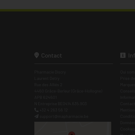
Contact
In
Pharmacie Discry
Qui som
Laurent Detry
Prise d
Rue des Alliés 2
Marques
4460 Grâce-Berleur (Grâce-Hollogne)
Conseil
APB 624601
Informa
N Entreprise BE0414.635.903
Contac
+32 4 263 56 12
Mentions
support
@
mapharmacie.be
Conditi
Données
Cookies