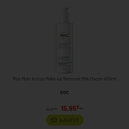
Roc Multi Action Make-up Remover Milk Flacon 400ml
ROC
€
15,95
**
€
16,91
*
AJOUTER