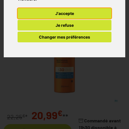
J'accepte
Je refuse
Changer mes préférences
€
20,99
**
€
22,25
*
Commandé avant
11h30 disponible à