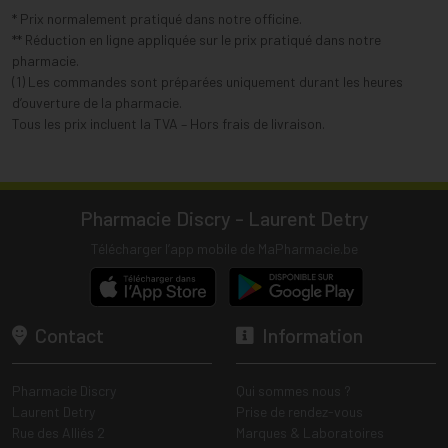
* Prix normalement pratiqué dans notre officine.
** Réduction en ligne appliquée sur le prix pratiqué dans notre
pharmacie.
(1) Les commandes sont préparées uniquement durant les heures
d’ouverture de la pharmacie.
Tous les prix incluent la TVA – Hors frais de livraison.
Pharmacie Discry - Laurent Detry
Télécharger l’app mobile de MaPharmacie.be
Contact
Information
Pharmacie Discry
Qui sommes nous ?
Laurent Detry
Prise de rendez-vous
Rue des Alliés 2
Marques & Laboratoires