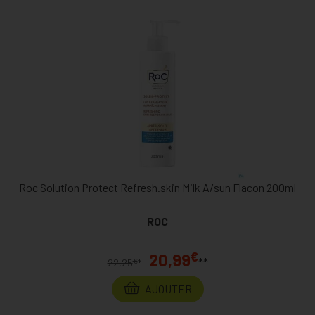
Roc Solution Protect Refresh.skin Milk A/sun Flacon 200ml
ROC
€
20,99
**
€
22,25
*
AJOUTER