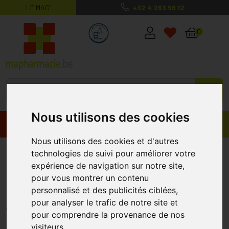
LE MAG’
+32 4 263 56 12
MaPharmacie.be ma santé, mes conse
0
Nous utilisons des cookies
Promos
Produits
Nous utilisons des cookies et d'autres
Roc Solution Protect
technologies de suivi pour améliorer votre
expérience de navigation sur notre site,
Moistur.spray Lotion Ip30 Flacon
pour vous montrer un contenu
200ml
personnalisé et des publicités ciblées,
pour analyser le trafic de notre site et
ROC
pour comprendre la provenance de nos
visiteurs.