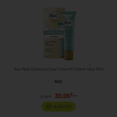
Roc Multi Correxion Even Tone+lift Crème Yeux 15ml
ROC
€
30,05
**
€
31,85
*
AJOUTER