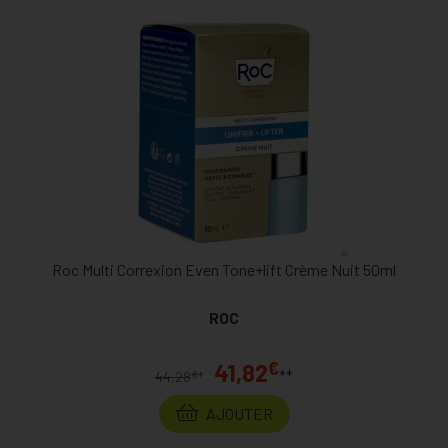
Roc Multi Correxion Even Tone+lift Crème Nuit 50ml
ROC
€
41,82
**
€
44,28
*
AJOUTER