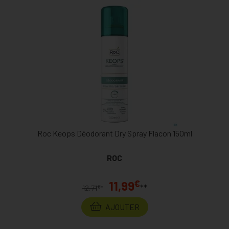
Roc Keops Déodorant Dry Spray Flacon 150ml
ROC
€
11,99
**
€
12,71
*
AJOUTER