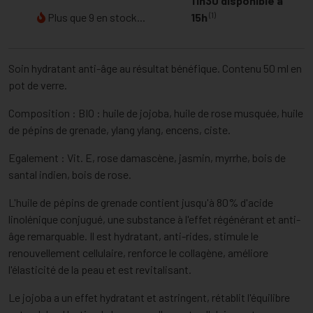
11h30 disponible à
(1)
Plus que 9 en stock...
15h
Soin hydratant anti-âge au résultat bénéfique. Contenu 50 ml en
pot de verre.
Composition : BIO : huile de jojoba, huile de rose musquée, huile
de pépins de grenade, ylang ylang, encens, ciste.
Egalement : Vit. E, rose damascène, jasmin, myrrhe, bois de
santal indien, bois de rose.
L'huile de pépins de grenade contient jusqu'à 80% d'acide
linolénique conjugué, une substance à l'effet régénérant et anti-
âge remarquable. Il est hydratant, anti-rides, stimule le
renouvellement cellulaire, renforce le collagène, améliore
l'élasticité de la peau et est revitalisant.
Le jojoba a un effet hydratant et astringent, rétablit l'équilibre