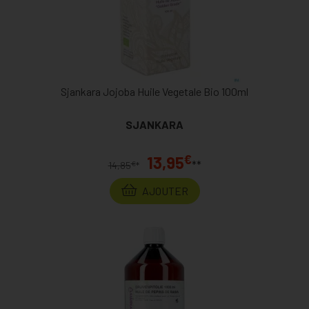
Sjankara Jojoba Huile Vegetale Bio 100ml
SJANKARA
€
13,95
**
€
14,85
*
AJOUTER