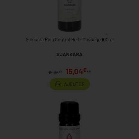
Sjankara Pain Control Huile Massage 100ml
SJANKARA
€
15,04
**
€
15,86
*
AJOUTER