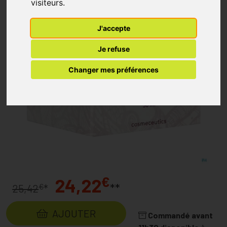
visiteurs.
J'accepte
Je refuse
Changer mes préférences
€
24,22
**
€
25,42
*
AJOUTER
Commandé avant