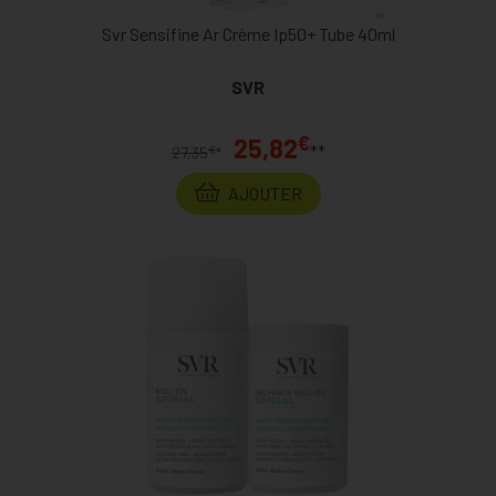
Svr Sensifine Ar Crème Ip50+ Tube 40ml
SVR
€
25,82
**
€
27,35
*
AJOUTER