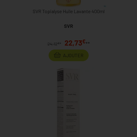
SVR Topialyse Huile Lavante 400ml
SVR
€
22,73
**
€
24,12
*
AJOUTER