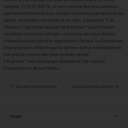
fatiguée. [C] EYE BIOTIC, un soin contour des yeux lumineux,
spécialement formulé pour corriger les taches pigmentaires, les
cernes, les poches, les ridules et les rides. Il associe 5 % de
vitamine C optimisée au peptide Argireline™1 pour lisser et
revitaliser cette zone délicate. Le contour des yeux devient
chaque jour plus lisse et le regard moins fatigué. La formule aux
micropigments réfléchissant la lumière donne immédiatement
à la peau du contour des yeux un éclat naturel.
1-Argireline™ est une marque déposée de The Lubrizol
Corporation ou de ses filiales.
Ajouter à mes favoris
Continuer mes achats
Usage