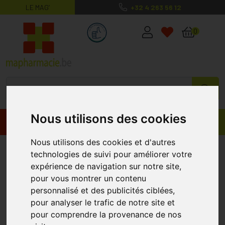
LE MAG’
+32 4 263 56 12
MaPharmacie.be ma santé, mes conse
0
Nous utilisons des cookies
Promos
Produits
Nous utilisons des cookies et d'autres
Svr Biotic C Eye 15ml
SVR
technologies de suivi pour améliorer votre
expérience de navigation sur notre site,
pour vous montrer un contenu
personnalisé et des publicités ciblées,
pour analyser le trafic de notre site et
pour comprendre la provenance de nos