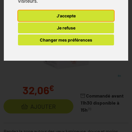
visiteurs.
J'accepte
Je refuse
Changer mes préférences
€
32,06
Commandé avant
11h30 disponible à
AJOUTER
(1)
15h
Rendez la zone autour des yeux lumineuse, douce et moins