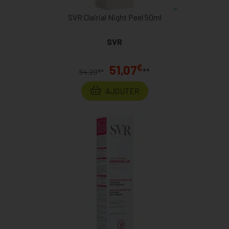
SVR Clairial Night Peel 50ml
SVR
€
51,07
**
€
54,20
*
AJOUTER