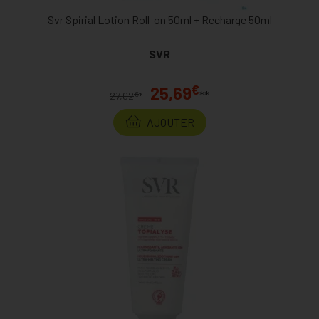
Svr Spirial Lotion Roll-on 50ml + Recharge 50ml
SVR
€
25,69
**
€
27,02
*
AJOUTER